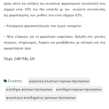
ορίου αλλά και αύξηση του ανώτατου φορολογικού συντελεστή που
σήμερα είναι 33% στο ίδιο επίπεδο με τον ανώτατο συντελεστής
της φορολόγησης των μισθών που είναι σήμερα 42%.
– Κατάργηση φοροαπαλλαγών που έχουν απομείνει.
–
N
έες κλίμακες για τη φορολογία κεφαλαίου, δηλαδή στις γονικές
παροχές, κληρονομιές, δωρεές και μεταβιβάσεις με αλλαγές και στα
αφορολόγητα όρια.
Πηγή: CAPITAL.GR
Ετικέτες:
φορολογια λοιπων νομικων προσωπων
εισοδημα φυσικων προσωπων
εισοδημα νομικων προσωπων
φορολογια εισοδηματος φυσικων προσωπων