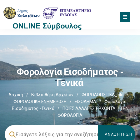
Φορολογία Εισοδήματος -
Γενικά
Αρχική
/
Βιβλιοθήκη Αρχείων
/
ΦΟΡΟΛΟΓΙΣΤΙΚΑ_old
/
ΦΟΡΟΛΟΓΙΚΗ ΕΝΗΜΕΡΩΣΗ
/
ΕΙΣΟΔΗΜΑ
/
Φορολογία
Εισοδήματος - Γενικά
/
ΠΟΙΕΣ ΑΛΛΑΓΈΣ ΈΡΧΟΝΤΑΙ ΣΤΗΝ
ΦΟΡΟΛΟΓΊΑ