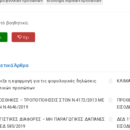
ημα φυσικων προσωπων
εισοδημα νομικων προσωπων
τό βοηθητικό;
ι
Οχι
χετικά Άρθρα
ιξε η εφαρμογή για τις φορολογικές δηλώσεις
ΚΛΙΜΑ
σικών προσώπων
ΟΣΘΗΚΕΣ – ΤΡΟΠΟΠΟΙΗΣΕΙΣ ΣΤΟΝ Ν.4172/2013 ΜΕ
ΠΡΟΘΕ
Ν Ν.4646/2019
ΕΙΣΟΔ
ΓΙΣΤΙΚΈΣ ΔΙΑΦΟΡΈΣ – ΜΗ ΠΑΡΑΓΩΓΙΚΈΣ ΔΑΠΆΝΕΣ
ΔΕΔ 1
ΔΕΔ 585/2019
ΕΙΣΟΔ