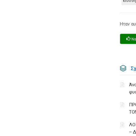
εισοδ
Ηταν αυ
Να
Σ
Άνο
φυ
ΠΡ
ΤΟ
ΛΟ
– 