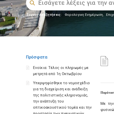
Συχνές Αναζητήσεις:
Φορολογικη Ενημέρωση
,
Επιχ
Πρόσφατα
Ενοίκια: Τέλος οι πληρωμές με
μετρητά από 1η Οκτωβρίου
Υπερψηφίσθηκε το νομοσχέδιο
για τη διαχείριση και ανάδειξη
Παράτασ
της πολιτιστικής κληρονομιάς,
την ανάπτυξη του
Με την
οπτικοακουστικού τομέα και την
φυσικώ
προστασία των πνευματικών