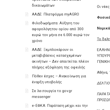
δικαιωμάτων
Οι νέες
ΑΑΔΕ: Πλατφόρμα myAGRO
Φυσικά
Φιλοδωρήματα: Αύξηση του
Νομικά
αφορολόγητου ορίου από 300
ευρώ τον μήνα σε 6.000 ευρώ τον
Το δελ
χρόνο
ΑΑΔΕ: Ξεμπλοκάρουν οι
ΕΛΛΗΝ
μεταβιβάσεις κατασχεμένων
ΥΠΟΥΡ
ακινήτων – Δεν απαιτείται πλέον
ΓΕΝΙΚ
πλήρης εξόφληση της οφειλής
Αθήνα, 
Πόθεν έσχες – Ανακοίνωση για
έναρξη υποβολής
ΔΕΛΤΙΟ
Σε λειτουργία το gov.gr
ΠΑΡΑΤ
messenger
ΠΡΟΣΩΠ
e-ΕΦΚΑ: Παράταση μέχρι και την