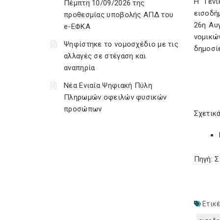
Η Γενι
Πέμπτη 10/09/2026 της
εισοδή
προθεσμίας υποβολής ΑΠΔ του
26η Αυ
e-ΕΦΚΑ
νομικώ
Ψηφίστηκε το νομοσχέδιο με τις
δημοσί
αλλαγές σε στέγαση και
αναπηρία
Νέα Ενιαία Ψηφιακή Πύλη
Πληρωμών οφειλών φυσικών
προσώπων
Σχετικά
Πηγή: 
Ετικέ