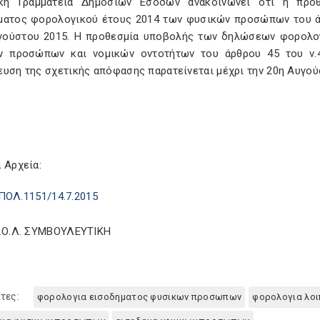
κή Γραμματεία Δημοσίων Εσόδων ανακοινώνει ότι η πρ
ματος φορολογικού έτους 2014 των φυσικών προσώπων του άρθ
γούστου 2015. Η προθεσμία υποβολής των δηλώσεων φορολο
ν προσώπων και νομικών οντοτήτων του άρθρου 45 του ν.4
ευση της σχετικής απόφασης παρατείνεται μέχρι την 20η Αυγού
 Αρχεία:
ΠΟΛ.1151/14.7.2015
Σ.Ο.Λ. ΣΥΜΒΟΥΛΕΥΤΙΚΗ
τες:
φορολογια εισοδηματος φυσικων προσωπων
φορολογια λο