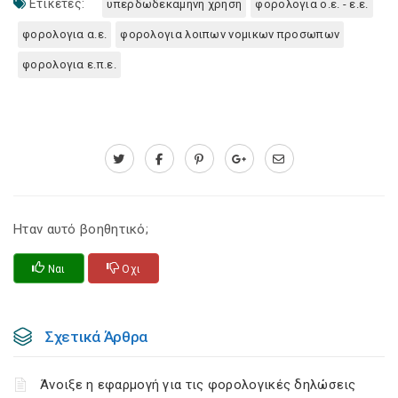
Ετικέτες:
υπερδωδεκαμηνη χρηση
φορολογια ο.ε. - ε.ε.
φορολογια α.ε.
φορολογια λοιπων νομικων προσωπων
φορολογια ε.π.ε.
Ηταν αυτό βοηθητικό;
Ναι
Οχι
Σχετικά Άρθρα
Άνοιξε η εφαρμογή για τις φορολογικές δηλώσεις