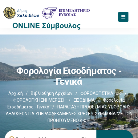
Φορολογία Εισοδήματος -
Γενικά
Αρχική
/
Βιβλιοθήκη Αρχείων
/
ΦΟΡΟΛΟΓΙΣΤΙΚΑ_old
/
ΦΟΡΟΛΟΓΙΚΗ ΕΝΗΜΕΡΩΣΗ
/
ΕΙΣΟΔΗΜΑ
/
Φορολογία
Εισοδήματος - Γενικά
/
ΠΑΡΑΤΑΣΗ ΠΡΟΘΕΣΜΙΑΣ ΥΠΟΒΟΛΗΣ
ΔΗΛΩΣΕΩΝ ΓΙΑ ΥΠΕΡΔΩΔΕΚΑΜΗΝΕΣ ΧΡΗΣΕΙΣ ΣΥΜΦΩΝΑ ΜΕ ΤΟΝ
ΠΡΟΗΓΟΥΜΕΝΟ Κ.Φ.Ε.