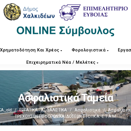
Χρηματοδότηση Και Χρέος
Φορολογιστικά
Εργασ
Επιχειρηματικά Νέα / Μελέτες
Ασφαλιστικά Ταμεία
ΚΑ_old
/
ΕΡΓΑΤΙΚΑ - ΑΣΦΑΛΙΣΤΙΚΑ
/
Ασφαλιστικά
/
Ασφαλιστικ
ΤΡΕΧΟΥΣΩΝ ΕΙΣΦΟΡΩΝ ΚΑΙ ΔΟΣΕΩΝ ΣΤΟ Ι.Κ.Α.-Ε.Τ.Α.Μ.