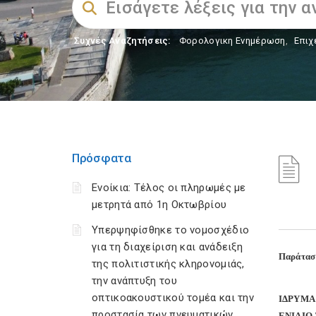
Συχνές Αναζητήσεις:
Φορολογικη Ενημέρωση
,
Επιχ
Πρόσφατα
Ενοίκια: Τέλος οι πληρωμές με
μετρητά από 1η Οκτωβρίου
Υπερψηφίσθηκε το νομοσχέδιο
για τη διαχείριση και ανάδειξη
Παράταση
της πολιτιστικής κληρονομιάς,
την ανάπτυξη του
οπτικοακουστικού τομέα και την
ΙΔΡΥΜΑ
προστασία των πνευματικών
ΕΝΙΑΙΟ