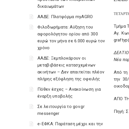
δικαιωμάτων
ΤΕΤΑΡ
ΑΑΔΕ: Πλατφόρμα myAGRO
Τμήμα
Φιλοδωρήματα: Αύξηση του
Αγ. Κων
αφορολόγητου ορίου από 300
graftyp
ευρώ τον μήνα σε 6.000 ευρώ τον
χρόνο
ΔΕΛΤΙΟ
ΑΑΔΕ: Ξεμπλοκάρουν οι
Νέα πα
μεταβιβάσεις κατασχεμένων
ακινήτων – Δεν απαιτείται πλέον
Από τη
πλήρης εξόφληση της οφειλής
την 30
οικοδο
Πόθεν έσχες – Ανακοίνωση για
έναρξη υποβολής
ΑΠΟ ΤΗ
Σε λειτουργία το gov.gr
Πηγή: 
messenger
e-ΕΦΚΑ: Παράταση μέχρι και την