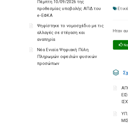
Πέμπτη 10/09/2026 της
προθεσμίας υποβολής ΑΠΔ του
Ετικέ
e-ΕΦΚΑ
Ψηφίστηκε το νομοσχέδιο με τις
Ηταν αυ
αλλαγές σε στέγαση και
αναπηρία
Να
Νέα Ενιαία Ψηφιακή Πύλη
Πληρωμών οφειλών φυσικών
προσώπων
Σ
ΑΠ
ΕΙ
ΙΣΧ
ΥΠ
ΜΙ