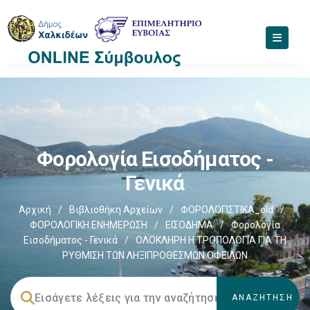
Φορολογία Εισοδήματος -
Γενικά
Αρχική
/
Βιβλιοθήκη Αρχείων
/
ΦΟΡΟΛΟΓΙΣΤΙΚΑ_old
/
ΦΟΡΟΛΟΓΙΚΗ ΕΝΗΜΕΡΩΣΗ
/
ΕΙΣΟΔΗΜΑ
/
Φορολογία
Εισοδήματος - Γενικά
/
ΟΛΟΚΛΗΡΗ Η ΤΡΟΠΟΛΟΓΙΑ ΓΙΑ ΤΗ
ΡΥΘΜΙΣΗ ΤΩΝ ΛΗΞΙΠΡΟΘΕΣΜΩΝ ΟΦΕΙΛΩΝ