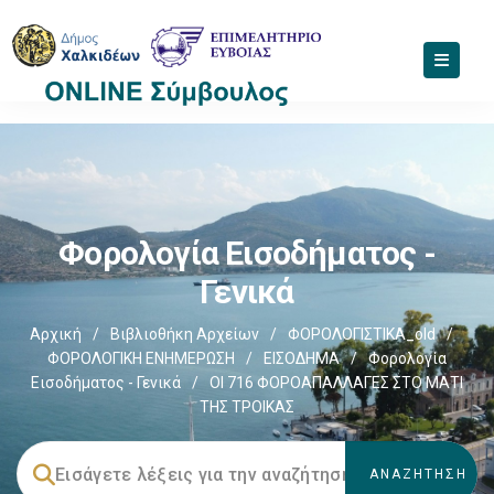
Φορολογία Εισοδήματος -
Γενικά
Αρχική
/
Βιβλιοθήκη Αρχείων
/
ΦΟΡΟΛΟΓΙΣΤΙΚΑ_old
/
ΦΟΡΟΛΟΓΙΚΗ ΕΝΗΜΕΡΩΣΗ
/
ΕΙΣΟΔΗΜΑ
/
Φορολογία
Εισοδήματος - Γενικά
/
ΟΙ 716 ΦΟΡΟΑΠΑΛΛΑΓΕΣ ΣΤΟ ΜΑΤΙ
ΤΗΣ ΤΡΟΙΚΑΣ