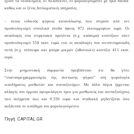
έχουν τα νοσοκομεία, οι πολύτεκνοι, οι φορολογούμενοι με τρία παιδιά
καθώς και οι ξένες διπλωματικές υπηρεσίες.
– στους ειδικούς φόρους κατανάλωσης που στερούν από τον
προϋπολογισμό συνολικά έσοδα ύψους 972 εκατομμυρίων ευρώ. Οι
απαλλαγές στα ενεργειακά προϊόντα (π.χ. καύσιμα) κοστίζουν στον
προϋπολογισμό 558 εκατ. ευρώ ενώ οι απαλλαγές στα οινοπνευματώδη
ποτά (π.χ. τσίπουρο και μπύρα μικρών ζυθοποιών) κοστίζει 411 εκατ.
ευρώ.
Στην μνημονιακή συμφωνία προβλέπεται ότι θα γίνει
“επαναπρογραμματισμός της έκπτωσης φόρου” στη φορολογία
εισοδήματος μισθωτών και συνταξιούχων. Με άλλα λόγια έρχονται
αλλαγές στο έμμεσο αφορολόγητο όριο για μισθωτούς και συνταξιούχους
που ανέρχεται έως και 9.550 ευρώ και σταδιακά μηδενίζεται όσο
αυξάνεται το εισόδημα του φορολογούμενου.
Πηγή: CAPITAL.GR