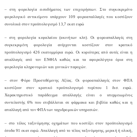
– στη φορολογία εισοδήματος των επιχειρήσεων. Στο συγκεκριμένο
φορολογικό αντικείμενο υπάρχουν 109 φοροαπαλλαγές που κοστίζουν
συνολικά στον προϋπολογισμό 13,7 εκατ ευρώ
– στη φορολογία κεφαλαίου (ακινήτων κλπ). Οι φοροαπαλλαγές στη
συγκεκριμένη φορολογία ανέρχονται κοστίζουν στον κρατικό
προϋπολογισμό 426 εκατομμύρια ευρώ. Οι κυριότερες από αυτές είναι η
απαλλαγές από τον ΕΝΦΙΑ καθώς και τα αφορολόγητα όρια στη
φορολογία κληρονομιών και γονικών παροχών.
– στον Φόρο Προστιθέμενης Αξίας. Οι φοροαπαλλαγές στον ΦΠΑ
κοστίζουν στον κρατικό προϋπολογισμό περίπου 1 δισ. ευρώ.
Χαρακτηριστικό παράδειγμα απαλλαγής είναι ο υπερμειωμένος
συντελεστής 6% που επιβάλλεται σε φάρμακα και βιβλία καθώς και η
απαλλαγή από τον ΦΠΑ των ταχυδρομικών υπηρεσιών.
– στο τέλος ταξινόμησης οχημάτων που κοστίζει στον προϋπολογισμό
έσοδα 91 εκατ ευρώ. Απαλλαγή από το τέλος ταξινόμησης, μερική ή ολική,