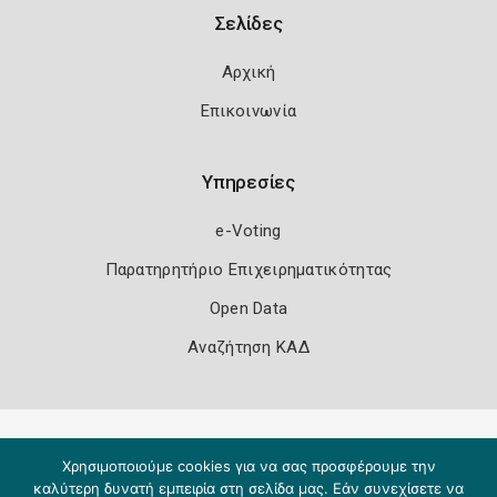
Σελίδες
Αρχική
Επικοινωνία
Υπηρεσίες
e-Voting
Παρατηρητήριο Επιχειρηματικότητας
Open Data
Αναζήτηση ΚΑΔ
Πολιτική Ασφάλειας
Όροι Χρήσης
Χρησιμοποιούμε cookies για να σας προσφέρουμε την
Copyright 2026
Knowledge A.E.
καλύτερη δυνατή εμπειρία στη σελίδα μας. Εάν συνεχίσετε να