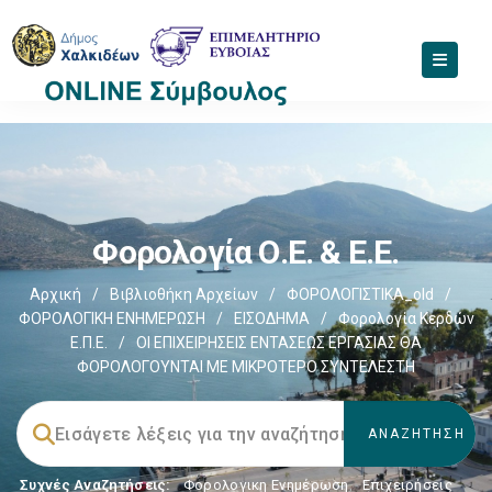
Φορολογία Ο.Ε. & Ε.Ε.
Αρχική
/
Βιβλιοθήκη Αρχείων
/
ΦΟΡΟΛΟΓΙΣΤΙΚΑ_old
/
ΦΟΡΟΛΟΓΙΚΗ ΕΝΗΜΕΡΩΣΗ
/
ΕΙΣΟΔΗΜΑ
/
Φορολογία Κερδών
Ε.Π.Ε.
/
ΟΙ ΕΠΙΧΕΙΡΗΣΕΙΣ ΕΝΤΑΣΕΩΣ ΕΡΓΑΣΙΑΣ ΘΑ
ΦΟΡΟΛΟΓΟΥΝΤΑΙ ΜΕ ΜΙΚΡΟΤΕΡΟ ΣΥΝΤΕΛΕΣΤΗ
Συχνές Αναζητήσεις:
Φορολογικη Ενημέρωση
,
Επιχειρήσεις