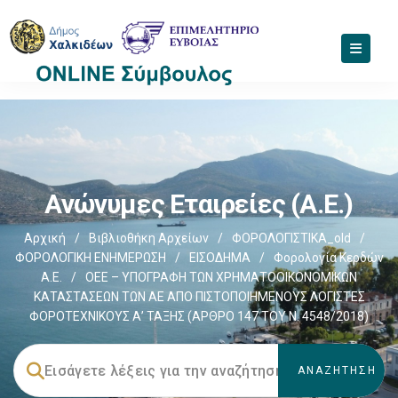
Ανώνυμες Εταιρείες (Α.Ε.)
Αρχική
/
Βιβλιοθήκη Αρχείων
/
ΦΟΡΟΛΟΓΙΣΤΙΚΑ_old
/
ΦΟΡΟΛΟΓΙΚΗ ΕΝΗΜΕΡΩΣΗ
/
ΕΙΣΟΔΗΜΑ
/
Φορολογία Κερδών
Α.Ε.
/
ΟΕΕ – ΥΠΟΓΡΑΦΗ ΤΩΝ ΧΡΗΜΑΤΟΟΙΚΟΝΟΜΙΚΩΝ
ΚΑΤΑΣΤΑΣΕΩΝ ΤΩΝ ΑΕ ΑΠΟ ΠΙΣΤΟΠΟΙΗΜΕΝΟΥΣ ΛΟΓΙΣΤΕΣ
ΦΟΡΟΤΕΧΝΙΚΟΥΣ Α’ ΤΑΞΗΣ (ΑΡΘΡΟ 147 ΤΟΥ Ν. 4548/2018)