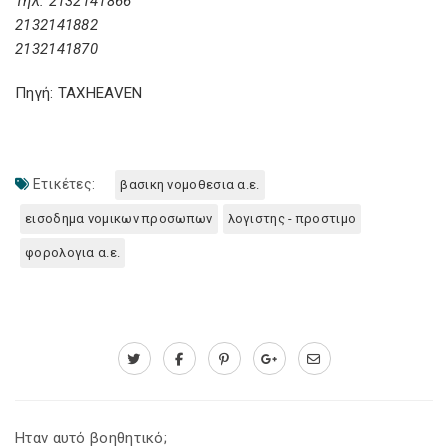
Τηλ: 2132141866
2132141882
2132141870
Πηγή: TAXHEAVEN
Ετικέτες:
βασικη νομοθεσια α.ε.
εισοδημα νομικων προσωπων
λογιστης - προστιμο
φορολογια α.ε.
Ηταν αυτό βοηθητικό;