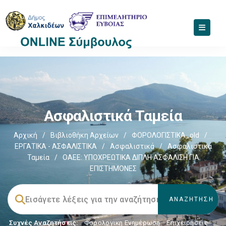
Ασφαλιστικά Ταμεία
Αρχική
/
Βιβλιοθήκη Αρχείων
/
ΦΟΡΟΛΟΓΙΣΤΙΚΑ_old
/
ΕΡΓΑΤΙΚΑ - ΑΣΦΑΛΙΣΤΙΚΑ
/
Ασφαλιστικά
/
Ασφαλιστικά
Ταμεία
/
ΟΑΕΕ: ΥΠΟΧΡΕΩΤΙΚΑ ΔΙΠΛΗ ΑΣΦΑΛΙΣΗ ΓΙΑ
ΕΠΙΣΤΗΜΟΝΕΣ
Συχνές Αναζητήσεις:
Φορολογικη Ενημέρωση
,
Επιχειρήσεις