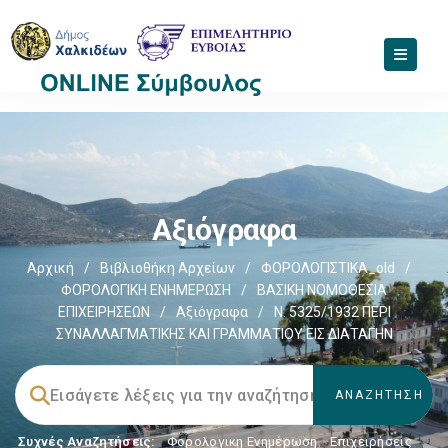
Αξιόγραφα
Αρχική
/
Βιβλιοθήκη Αρχείων
/
ΦΟΡΟΛΟΓΙΣΤΙΚΑ_old
/
ΦΟΡΟΛΟΓΙΚΗ ΕΝΗΜΕΡΩΣΗ
/
ΒΑΣΙΚΗ ΝΟΜΟΘΕΣΙΑ
ΕΠΙΧΕΙΡΗΣΕΩΝ
/
Αξιόγραφα
/
Ν. 5325/1932 ΠΕΡΙ
ΣΥΝΑΛΛΑΓΜΑΤΙΚΗΣ ΚΑΙ ΓΡΑΜΜΑΤΙΟΥ ΕΙΣ ΔΙΑΤΑΓΗΝ
Συχνές Αναζητήσεις:
Φορολογικη Ενημέρωση
,
Επιχειρήσεις