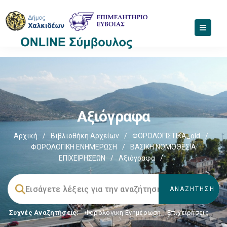
Αξιόγραφα
Αρχική
/
Βιβλιοθήκη Αρχείων
/
ΦΟΡΟΛΟΓΙΣΤΙΚΑ_old
/
ΦΟΡΟΛΟΓΙΚΗ ΕΝΗΜΕΡΩΣΗ
/
ΒΑΣΙΚΗ ΝΟΜΟΘΕΣΙΑ
ΕΠΙΧΕΙΡΗΣΕΩΝ
/
Αξιόγραφα
/
Συχνές Αναζητήσεις:
Φορολογικη Ενημέρωση
,
Επιχειρήσεις