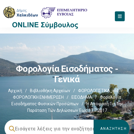
Φορολογία Εισοδήματος -
Γενικά
Αρχική
/
Βιβλιοθήκη Αρχείων
/
ΦΟΡΟΛΟΓΙΣΤΙΚΑ_old
/
ΦΟΡΟΛΟΓΙΚΗ ΕΝΗΜΕΡΩΣΗ
/
ΕΙΣΟΔΗΜΑ
/
Φορολογία
Εισοδήματος Φυσικών Προσώπων
/
Η Απόφαση Για Την
Παράταση Των Δηλώσεων Έως 17.7.2017