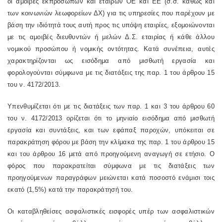
οι αμοιβές εκπροσώπων και εταίρων ΟΕ και ΕΕ (σ.σ. καθώς και
των κοινωνιών λεωφορείων ΔΧ) για τις υπηρεσίες που παρέχουν με
βάση την ιδιότητά τους αυτή προς τις υπόψη εταιρίες, εξομοιώνονται
με τις αμοιβές διευθυντών ή μελών Δ.Σ. εταιρίας ή κάθε άλλου
νομικού προσώπου ή νομικής οντότητας. Κατά συνέπεια, αυτές
χαρακτηρίζονται ως εισόδημα από μισθωτή εργασία και
φορολογούνται σύμφωνα με τις διατάξεις της παρ. 1 του άρθρου 15
του ν. 4172/2013.
Υπενθυμίζεται ότι με τις διατάξεις των παρ. 1 και 3 του άρθρου 60
του ν. 4172/2013 ορίζεται ότι το μηνιαίο εισόδημα από μισθωτή
εργασία και συντάξεις, και των εφάπαξ παροχών, υπόκειται σε
παρακράτηση φόρου με βάση την κλίμακα της παρ. 1 του άρθρου 15
και του άρθρου 16 μετά από προηγούμενη αναγωγή σε ετήσιο. Ο
φόρος που παρακρατείται σύμφωνα με τις διατάξεις των
προηγούμενων παραγράφων μειώνεται κατά ποσοστό ενάμισι τοις
εκατό (1,5%) κατά την παρακράτησή του.
Οι καταβληθείσες ασφαλιστικές εισφορές υπέρ των ασφαλιστικών