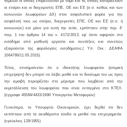
ταμείων οι οποίες επιβάλλονται με νόμο και τις οποίες καταβάλλουν
οι εταίροι και οι διαχειριστές ΕΠΕ, ΟΕ και ΕΕ (σ.σ. καθώς και των
κοινωνιών λεωφορείων ΔΧ) στον ασφαλιστικό φορέα για την
ασφάλισή τους ως εταίροι, διαχειριστές ΕΠΕ, ΟΕ και ΕΕ (σ.σ. ή
κοινωνιών) και μόνο για αυτή την αιτία, εμπίπτουν στην περ. δ’
παρ. 1 του άρθρου 14 του ν. 4172/2013, εφ’ όσον αφορούν στο
εισόδημα από μισθωτή εργασία και συντάξεις και συνεπώς
εξαιρούνται της φορολογίας εισοδήματος.( Υπ. Οικ.: ΔΕΑΦΑ
1064780/11.05.2015).
Τέλος, επισημαίνεται ότι ο ιδιοκτήτης λεωφορείου (ατομική
επιχείρηση) δεν μπορεί να λάβει μισθό και το δικαίωμα του ως προς
την αμοιβή περιορίζεται στο μέρισμα που λαμβάνει από την
εκμετάλλευση του λεωφορείου που είναι ενταγμένο στο ΚΤΕΛ.
(έγγραφο 45584/4433/1990 Υπουργείου Μεταφορών)
Γενικότερα, το Υπουργείο Οικονομικών, έχει δεχθεί ότι δεν
εκπίπτουν από τα ακαθάριστα έσοδα οι μισθοί του επιχειρηματία.
(εγκύκλιος 129/1955).