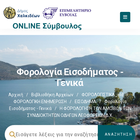
Φορολογία Εισοδήματος -
Γενικά
Αρχική
/
Βιβλιοθήκη Αρχείων
/
ΦΟΡΟΛΟΓΙΣΤΙΚΑ_old
/
ΦΟΡΟΛΟΓΙΚΗ ΕΝΗΜΕΡΩΣΗ
/
ΕΙΣΟΔΗΜΑ
/
Φορολογία
Εισοδήματος - Γενικά
/
Η ΦΟΡΟΛΟΓΗΣΗ ΤΩΝ ΑΜΟΙΒΩΝ ΤΩΝ
ΣΥΝΙΔΙΟΚΤΗΤΩΝ ΟΔΗΓΩΝ ΛΕΩΦΟΡΕΙΩΝ Δ.Χ.