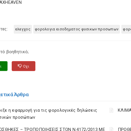
TAXHEAVEN
τες:
ελεγχος
φορολογια εισοδηματος φυσικων προσωπων
φορ
τό βοηθητικό;
ι
Οχι
χετικά Άρθρα
ιξε η εφαρμογή για τις φορολογικές δηλώσεις
ΚΛΙΜΑ
σικών προσώπων
ΟΣΘΗΚΕΣ – ΤΡΟΠΟΠΟΙΗΣΕΙΣ ΣΤΟΝ Ν.4172/2013 ΜΕ
ΠΡΟΘΕ