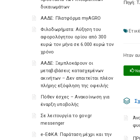
Πηγή: 
δικαιωμάτων
ΑΑΔΕ: Πλατφόρμα myAGRO
Φιλοδωρήματα: Αύξηση του
Ετικέ
αφορολόγητου ορίου από 300
ευρώ τον μήνα σε 6.000 ευρώ τον
χρόνο
Ηταν αυ
ΑΑΔΕ: Ξεμπλοκάρουν οι
μεταβιβάσεις κατασχεμένων
Να
ακινήτων – Δεν απαιτείται πλέον
πλήρης εξόφληση της οφειλής
Πόθεν έσχες – Ανακοίνωση για
Σ
έναρξη υποβολής
Σε λειτουργία το gov.gr
Άνο
messenger
φυ
e-ΕΦΚΑ: Παράταση μέχρι και την
ΠΡ