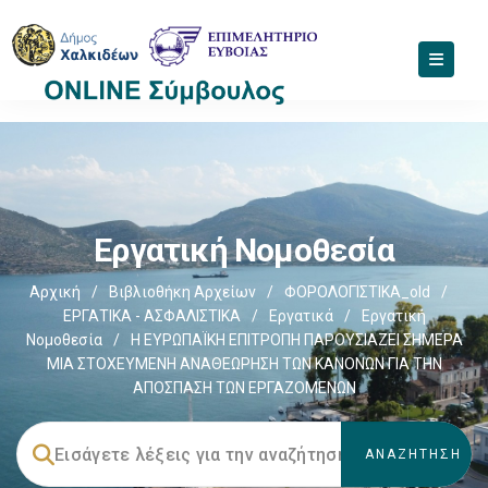
Εργατική Νομοθεσία
Αρχική
/
Βιβλιοθήκη Αρχείων
/
ΦΟΡΟΛΟΓΙΣΤΙΚΑ_old
/
ΕΡΓΑΤΙΚΑ - ΑΣΦΑΛΙΣΤΙΚΑ
/
Εργατικά
/
Εργατική
Νομοθεσία
/
Η ΕΥΡΩΠΑΪΚΗ ΕΠΙΤΡΟΠΗ ΠΑΡΟΥΣΙΑΖΕΙ ΣΗΜΕΡΑ
ΜΙΑ ΣΤΟΧΕΥΜΕΝΗ ΑΝΑΘΕΩΡΗΣΗ ΤΩΝ ΚΑΝΟΝΩΝ ΓΙΑ ΤΗΝ
ΑΠΟΣΠΑΣΗ ΤΩΝ ΕΡΓΑΖΟΜΕΝΩΝ