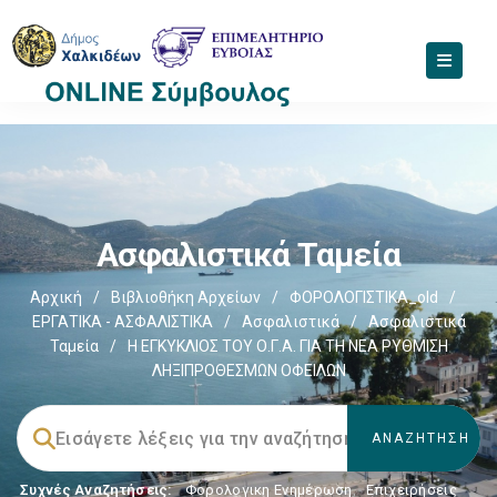
Ασφαλιστικά Ταμεία
Αρχική
/
Βιβλιοθήκη Αρχείων
/
ΦΟΡΟΛΟΓΙΣΤΙΚΑ_old
/
ΕΡΓΑΤΙΚΑ - ΑΣΦΑΛΙΣΤΙΚΑ
/
Ασφαλιστικά
/
Ασφαλιστικά
Ταμεία
/
Η ΕΓΚΥΚΛΙΟΣ ΤΟΥ Ο.Γ.Α. ΓΙΑ ΤΗ ΝΕΑ ΡΥΘΜΙΣΗ
ΛΗΞΙΠΡΟΘΕΣΜΩΝ ΟΦΕΙΛΩΝ
Συχνές Αναζητήσεις:
Φορολογικη Ενημέρωση
,
Επιχειρήσεις