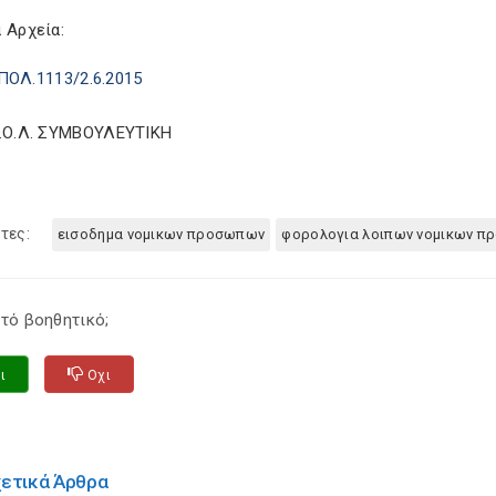
 Αρχεία:
ΠΟΛ.1113/2.6.2015
Σ.Ο.Λ. ΣΥΜΒΟΥΛΕΥΤΙΚΗ
τες:
εισοδημα νομικων προσωπων
φορολογια λοιπων νομικων 
τό βοηθητικό;
ι
Οχι
χετικά Άρθρα