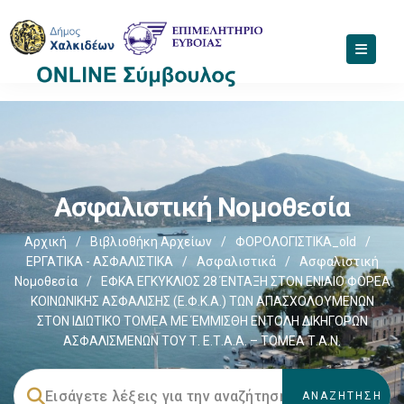
Ασφαλιστική Νομοθεσία
Αρχική
/
Βιβλιοθήκη Αρχείων
/
ΦΟΡΟΛΟΓΙΣΤΙΚΑ_old
/
ΕΡΓΑΤΙΚΑ - ΑΣΦΑΛΙΣΤΙΚΑ
/
Ασφαλιστικά
/
Ασφαλιστική
Νομοθεσία
/
ΕΦΚΑ ΕΓΚΥΚΛΙΟΣ 28 ΈΝΤΑΞΗ ΣΤΟΝ ΕΝΙΑΙΟ ΦΟΡΕΑ
ΚΟΙΝΩΝΙΚΗΣ ΑΣΦΑΛΙΣΗΣ (Ε.Φ.Κ.Α.) ΤΩΝ ΑΠΑΣΧΟΛΟΥΜΕΝΩΝ
ΣΤΟΝ ΙΔΙΩΤΙΚΟ ΤΟΜΕΑ ΜΕ ΈΜΜΙΣΘΗ ΕΝΤΟΛΗ ΔΙΚΗΓΟΡΩΝ
ΑΣΦΑΛΙΣΜΕΝΩΝ ΤΟΥ Τ. Ε.Τ.Α.Α. – ΤΟΜΕΑ Τ.Α.Ν.