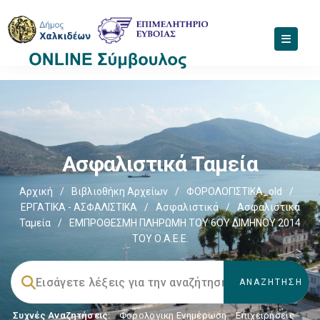
Ασφαλιστικά Ταμεία
Αρχική
/
Βιβλιοθήκη Αρχείων
/
ΦΟΡΟΛΟΓΙΣΤΙΚΑ_old
/
ΕΡΓΑΤΙΚΑ - ΑΣΦΑΛΙΣΤΙΚΑ
/
Ασφαλιστικά
/
Ασφαλιστικά
Ταμεία
/
ΕΜΠΡΟΘΕΣΜΗ ΠΛΗΡΩΜΗ ΤΟΥ 6ΟΥ ΔΙΜΗΝΟΥ 2014
ΤΟΥ Ο.Α.Ε.Ε.
Συχνές Αναζητήσεις:
Φορολογικη Ενημέρωση
,
Επιχειρήσεις