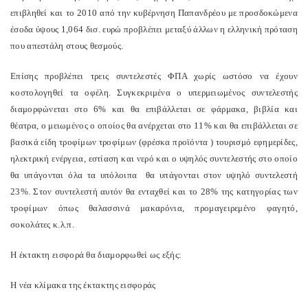
επιβληθεί και το 2010 από την κυβέρνηση Παπανδρέου με προσδοκώμενα
έσοδα ύψους 1,064 δισ. ευρώ προβλέπει μεταξύ άλλων η ελληνική πρόταση
που απεστάλη στους θεσμούς.
Επίσης προβλέπει τρεις συντελεστές ΦΠΑ χωρίς ωστόσο να έχουν
κοστολογηθεί τα οφέλη. Συγκεκριμένα ο υπερμειωμένος συντελεστής
διαμορφώνεται στο 6% και θα επιβάλλεται σε φάρμακα, βιβλία και
θέατρα, ο μειωμένος ο οποίος θα ανέρχεται στο 11% και θα επιβάλλεται σε
βασικά είδη τροφίμων τροφίμων (φρέσκα προϊόντα ) τουρισμό εφημερίδες,
ηλεκτρική ενέργεια, εστίαση και νερό και ο υψηλός συντελεστής στο οποίο
θα υπάγονται όλα τα υπόλοιπα θα υπάγονται στον υψηλό συντελεστή
23%. Στον συντελεστή αυτόν θα ενταχθεί και το 28% της κατηγορίας των
τροφίμων όπως θαλασσινά μακαρόνια, προμαγειρεμένο φαγητό,
σοκολάτες κ.λ.π.
Η έκτακτη εισφορά θα διαμορφωθεί ως εξής:
Η νέα κλίμακα της έκτακτης εισφοράς