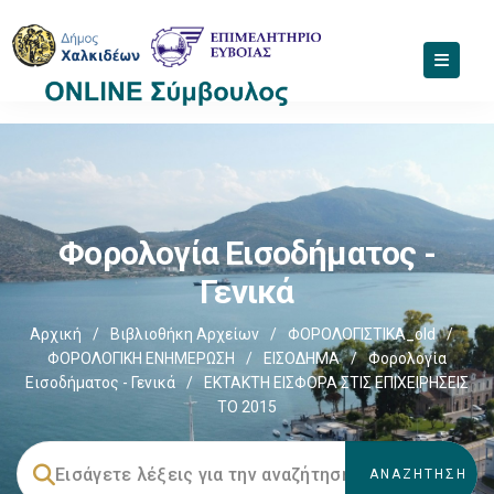
Φορολογία Εισοδήματος -
Γενικά
Αρχική
/
Βιβλιοθήκη Αρχείων
/
ΦΟΡΟΛΟΓΙΣΤΙΚΑ_old
/
ΦΟΡΟΛΟΓΙΚΗ ΕΝΗΜΕΡΩΣΗ
/
ΕΙΣΟΔΗΜΑ
/
Φορολογία
Εισοδήματος - Γενικά
/
ΕΚΤΑΚΤΗ ΕΙΣΦΟΡΑ ΣΤΙΣ ΕΠΙΧΕΙΡΗΣΕΙΣ
ΤΟ 2015