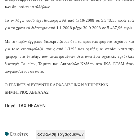
των
δημοσίων
υ
π
αλλήλων
.
Το
εν
λόγω
π
οσό
έχει
διαμορφωθεί
α
π
ό
1/10/2008
σε
5.543,55
ευρώ
ενώ
για
το
χρονικό
διάστημα
α
π
ό
1.1.2008
μέχρι
30.9.2008
σε
5.437,96
ευρώ
.
Με
το
π
αρόν
έγγραφο
διευκρινίζουμε
ότι
,
τα
π
ροαναφερόμενα
ισχύουν
και
για
τους
νεοασφαλιζόμενους
α
π
ό
1/1/93
και
εφεξής
,
οι
ο
π
οίοι
κατά
την
ημερομηνία
ένταξης
των
αναφερομένων
στις
ανωτέρω
σχετικές
εγκύκλιες
διαταγές
Ταμείων
,
Τομέων
και
Αυτοτελών
Κλάδων
στο
ΙΚΑ
–
ΕΤΑΜ
ήταν
ασφαλισμένοι
σε
αυτά
.
Ο
ΓΕΝΙΚΟΣ
ΔΙΕΥΘΥΝΤΗΣ
ΑΣΦΑΛΙΣΤΙΚΩΝ
ΥΠΗΡΕΣΙΩΝ
ΔΗΜΗΤΡΙΟΣ
ΑΒΕΛΛΑΣ
Πηγή: TAX HEAVEN
Ετικέτες:
ασφαλιση εργαζομενων