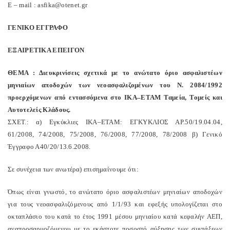
Ε
– mail : asfika@otenet.gr
ΓΕΝΙΚΟ
ΕΓΓΡΑΦΟ
ΕΞΑΙΡΕΤΙΚΑ
ΕΠΕΙΓΟΝ
ΘΕΜΑ
:
Διευκρινίσεις
σχετικά
με
το
ανώτατο
όριο
ασφαλιστέων
μηνιαίων
α
π
οδοχών
των
νεοασφαλιζομένων
του
Ν
. 2084/1992
π
ροερχόμενων
α
π
ό
εντασσόμενα
στο
ΙΚΑ
–
ΕΤΑΜ
Ταμεία
,
Τομείς
και
Αυτοτελείς
Κλάδους
.
ΣΧΕΤ
.:
α
)
Εγκύκλιες
ΙΚΑ
–
ΕΤΑΜ
:
ΕΓΚΥΚΛΙΟΣ
ΑΡ
.50/19.04.04,
61/2008, 74/2008, 75/2008, 76/2008, 77/2008, 78/2008
β
)
Γενικό
Έγγραφο
Α
40/20/13.6.2008.
Σε
συνέχεια
των
ανωτέρα
)
ε
π
ισημαίνουμε
ότι
:
Ό
π
ως
είναι
γνωστό
,
το
ανώτατο
όριο
ασφαλιστέων
μηνιαίων
α
π
οδοχών
για
τους
νεοασφαλιζόμενους
α
π
ό
1/1/93
και
εφεξής
υ
π
ολογίζεται
στο
οκτα
π
λάσιο
του
κατά
το
έτος
1991
μέσου
μηνιαίου
κατά
κεφαλήν
ΑΕΠ
,
ανα
π
ροσαρμοζόμενου
με
το
εκάστοτε
π
οσοστό
αύξησης
των
συντάξεων