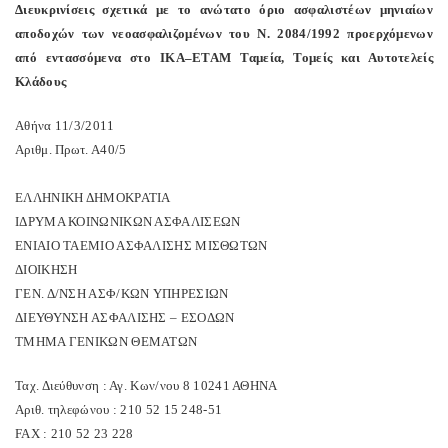
Διευκρινίσεις
σχετικά
με
το
ανώτατο
όριο
ασφαλιστέων
μηνιαίων
α
π
οδοχών
των
νεοασφαλιζομένων
του
Ν
. 2084/1992 π
ροερχόμενων
α
π
ό
εντασσόμενα
στο
ΙΚΑ
–
ΕΤΑΜ
Ταμεία
,
Τομείς
και
Αυτοτελείς
Κλάδους
Αθήνα
11/3/2011
Αριθμ
.
Πρωτ
.
Α
40/5
ΕΛΛΗΝΙΚΗ
ΔΗΜΟΚΡΑΤΙΑ
ΙΔΡΥΜΑ
ΚΟΙΝΩΝΙΚΩΝ
ΑΣΦΑΛΙΣΕΩΝ
ΕΝΙΑΙΟ
ΤΑΕΜΙΟ
ΑΣΦΑΛΙΣΗΣ
ΜΙΣΘΩΤΩΝ
ΔΙΟΙΚΗΣΗ
ΓΕΝ
.
Δ
/
ΝΣΗ
ΑΣΦ
/
ΚΩΝ
ΥΠΗΡΕΣΙΩΝ
ΔΙΕΥΘΥΝΣΗ
ΑΣΦΑΛΙΣΗΣ
–
ΕΣΟΔΩΝ
ΤΜΗΜΑ
ΓΕΝΙΚΩΝ
ΘΕΜΑΤΩΝ
Ταχ
.
Διεύθυνση
:
Αγ
.
Κων
/
νου
8 10241
ΑΘΗΝΑ
Αριθ
.
τηλεφώνου
: 210 52 15 248-51
FAX : 210 52 23 228