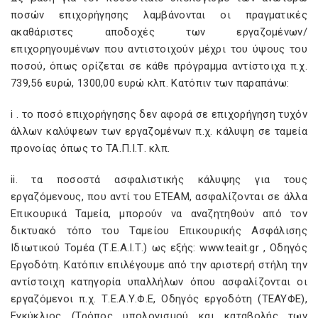
ποσών επιχορήγησης λαμβάνονται οι πραγματικές
ακαθάριστες αποδοχές των εργαζομένων/
επιχορηγουμένων που αντιστοιχούν μέχρι του ύψους του
ποσού, όπως ορίζεται σε κάθε πρόγραμμα αντίστοιχα π.χ.
739,56 ευρώ, 1300,00 ευρώ κλπ. Κατόπιν των παραπάνω:
i . το ποσό επιχορήγησης δεν αφορά σε επιχορήγηση τυχόν
άλλων καλύψεων των εργαζομένων π.χ. κάλυψη σε ταμεία
προνοίας όπως το ΤΑ.Π.Ι.Τ. κλπ.
ii. τα ποσοστά ασφαλιστικής κάλυψης για τους
εργαζόμενους, που αντί του ΕΤΕΑΜ, ασφαλίζονται σε άλλα
Επικουρικά Ταμεία, μπορούν να αναζητηθούν από τον
δικτυακό τόπο του Ταμείου Επικουρικής Ασφάλισης
Ιδιωτικού Τομέα (Τ.Ε.Α.Ι.Τ.) ως εξής: www.teait.gr , Oδηγός
Εργοδότη. Κατόπιν επιλέγουμε από την αριστερή στήλη την
αντίστοιχη κατηγορία υπαλλήλων όπου ασφαλίζονται οι
εργαζόμενοι π.χ. Τ.Ε.Α.Υ.Φ.Ε, Οδηγός εργοδότη (ΤΕΑΥΦΕ),
Εγκύκλιος (Τρόπος υπολογισμού και καταβολής των