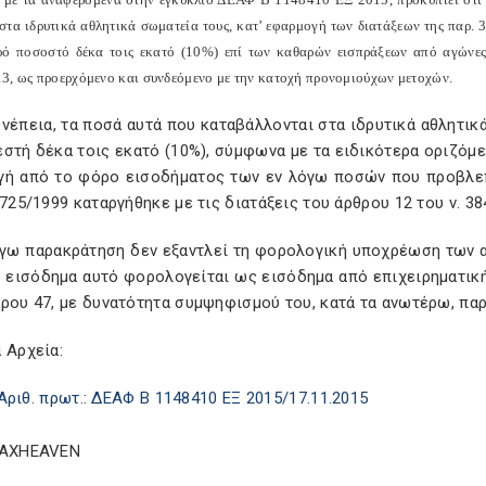
 στα ιδρυτικά αθλητικά σωματεία τους, κατ’ εφαρμογή των διατάξεων της παρ. 
ρό ποσοστό δέκα τοις εκατό (10%) επί των καθαρών εισπράξεων από αγώνες,
3, ως προερχόμενο και συνδεόμενο με την κατοχή προνομιούχων μετοχών.
νέπεια, τα ποσά αυτά που καταβάλλονται στα ιδρυτικά αθλητι
στή δέκα τοις εκατό (10%), σύμφωνα με τα ειδικότερα οριζόμεν
γή από το φόρο εισοδήματος των εν λόγω ποσών που προβλεπό
2725/1999 καταργήθηκε με τις διατάξεις του άρθρου 12 του ν. 38
όγω παρακράτηση δεν εξαντλεί τη φορολογική υποχρέωση των 
 εισόδημα αυτό φορολογείται ως εισόδημα από επιχειρηματική 
θρου 47, με δυνατότητα συμψηφισμού του, κατά τα ανωτέρω, πα
 Αρχεία:
Αριθ. πρωτ.: ΔΕΑΦ Β 1148410 ΕΞ 2015/17.11.2015
TAXHEAVEN