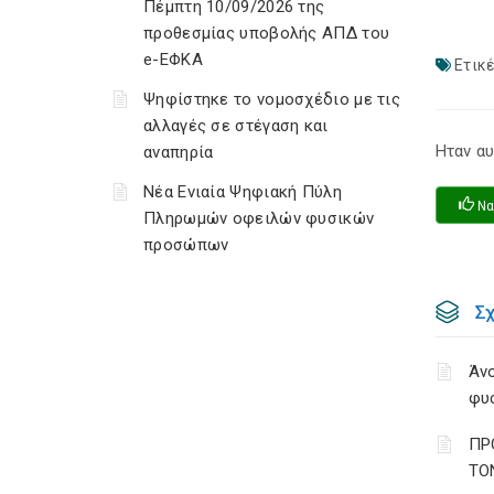
Πέμπτη 10/09/2026 της
προθεσμίας υποβολής ΑΠΔ του
e-ΕΦΚΑ
Ετικέ
Ψηφίστηκε το νομοσχέδιο με τις
αλλαγές σε στέγαση και
Ηταν αυ
αναπηρία
Νέα Ενιαία Ψηφιακή Πύλη
Να
Πληρωμών οφειλών φυσικών
προσώπων
Σ
Άνο
φυ
ΠΡ
ΤΟ