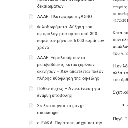
δικαιωμάτων
εταιρείες
σε σταθε
ΑΑΔΕ: Πλατφόρμα myAGRO
4172/201
Φιλοδωρήματα: Αύξηση του
Κατά συ
αφορολόγητου ορίου από 300
συντελε
ευρώ τον μήνα σε 6.000 ευρώ τον
απαλλα
χρόνο
του ν. 
ΑΑΔΕ: Ξεμπλοκάρουν οι
μεταβιβάσεις κατασχεμένων
Η εν λ
ακινήτων – Δεν απαιτείται πλέον
αλλά το
πλήρης εξόφληση της οφειλής
του άρ
Πόθεν έσχες – Ανακοίνωση για
Σχετικά
έναρξη υποβολής
Σε λειτουργία το gov.gr
messenger
Πηγή: 
e-ΕΦΚΑ: Παράταση μέχρι και την