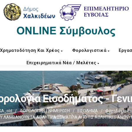
Χρηματοδότηση Και Χρέος
Φορολογιστικά
Εργασ
Επιχειρηματικά Νέα / Μελέτες
ορολογία Εισοδήματος - Γενι
ΚΑ_old
/
ΦΟΡΟΛΟΓΙΚΗ ΕΝΗΜΕΡΩΣΗ
/
ΕΙΣΟΔΗΜΑ
/
Φορολογία Ει
Υ ΛΑΜΒΑΝΟΥΝ ΤΑ ΑΘΛΗΤΙΚΑ ΣΩΜΑΤΕΙΑ ΑΠΟ ΤΙΣ ΑΘΛΗΤΙΚΕΣ ΑΝΩΝΥΜ