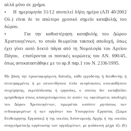
αλλά μόνο σε χρήμα.
•
Η ημερομηνία 31/12 αποτελεί δήλη ημέρα (ΑΠ 40/2002
Ολ.) είναι δε το απώτερο χρονικό σημείο καταβολής του
δώρου.
•
Για την καθυστέρηση καταβολής του Δώρου
Χριστουγέννων, το οποίο θεωρείται τακτική αποδοχή, όπως
έχει γίνει αυτό δεκτό πάγια από τη Νομολογία του Αρείου
Πάγου,
επισύρονται οι ποινικές κυρώσεις του ΑΝ. 690/45,
όπως αντικαταστάθηκε με το αρ.8 παρ.1 του Ν. 2336/1995.
Με βάση την προαναφερόμενη διάταξη, κάθε εργοδότης ή διευθυντής ή
επιτετραμμένος ή με οποιονδήποτε τίτλο εκπρόσωπος οποιασδήποτε
επιχείρησης, εκμετάλλευσης ή εργασίας, ο οποίος δεν καταβάλλει
εμπρόθεσμα στους απασχολούμενους σε αυτόν τις οφειλόμενες αποδοχές
του Δώρου Χριστουγέννων, τιμωρείται κατόπιν μηνύσεως των
ενδιαφερομένων ή των οργάνων του Υπουργείου Εργασίας (Σώμα
Επιθεώρησης Εργασίας) ή της οικείας Αστυνομικής Αρχής ή της οικείας
επαγγελματικής οργάνωσης των εργαζομένων, με φυλάκιση μέχρι έξι (6)