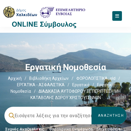
Εργατική Νομοθεσία
Αρχική
/
Βιβλιοθήκη Αρχείων
/
ΦΟΡΟΛΟΓΙΣΤΙΚΑ_old
/
ΕΡΓΑΤΙΚΑ - ΑΣΦΑΛΙΣΤΙΚΑ
/
Εργατικά
/
Εργατική
Νομοθεσία
/
ΔΙΑΔΙΚΑΣΙΑ ΑΥΤΟΦΩΡΟΥ ΣΕ ΠΕΡΙΠΤΩΣΗ ΜΗ
ΚΑΤΑΒΟΛΗΣ ΔΩΡΟΥ ΧΡΙΣΤΟΥΓΕΝΝΩΝ
Συχνές Αναζητήσεις:
Φορολογικη Ενημέρωση
,
Επιχειρήσεις