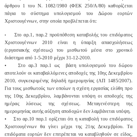
άρθρου 1 του Ν. 1082/1980 (ΦΕΚ 250/Α/80) καθορίζεται
πάγια το σύστημα υπολογισμού του Δώρου εορτών
Χριστουγέννων, στην οποία προβλέπεται ότι:
Στο αρ.1, παρ.2 προϋπόθεση καταβολής του επιδόματος
•
Χριστουγέννων 2010 είναι η ύπαρξη απασχολήσεως
(εργασιακής σχέσεως) του μισθωτού μέσα στο χρονικό
διάστημα από 1-5-2010 μέχρι 31-12-2010.
•
Στο αρ.3 παρ.1 ως
βάση υπολογισμού του δώρου
αποτελούν οι καταβαλλόμενες αποδοχές της 10ης Δεκεμβρίου
2010, συγκεκριμένης δηλαδή ημερομηνίας (ΑΠ 1485/2007).
Για τους μισθωτούς των οποίων η σχέση εργασίας ελύθη προ
της 10ης Δεκεμβρίου, λαμβάνονται υπόψη οι αποδοχές της
ημέρας λύσεως της σχέσεως. Μεταγενέστερη της
ημερομηνίας αυτής αύξηση αποδοχών δεν λαμβάνεται υπόψη.
•
Στο αρ.10 παρ.1 ορίζεται ότι η καταβολή του επιδόματος
Χριστουγέννων θα γίνει μέχρι της 21ης Δεκεμβρίου. Τα
επιδόματα εορτών δεν επιτρέπεται να καταβληθούν σε είδος,