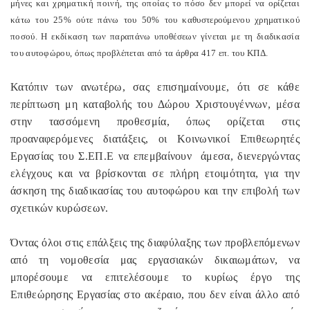
μήνες και χρηματική ποινή, της οποίας το πόσο δεν μπορεί να ορίζεται
κάτω του 25% ούτε πάνω του 50% του καθυστερούμενου χρηματικού
ποσού. Η εκδίκαση των παραπάνω υποθέσεων γίνεται με τη διαδικασία
του αυτοφώρου, όπως προβλέπεται από τα άρθρα 417 επ. του ΚΠΔ.
Κατόπιν των ανωτέρω, σας επισημαίνουμε, ότι σε κάθε
περίπτωση μη καταβολής του Δώρου Χριστουγέννων, μέσα
στην τασσόμενη προθεσμία, όπως ορίζεται στις
προαναφερόμενες διατάξεις, οι Κοινωνικοί Επιθεωρητές
Εργασίας του Σ.ΕΠ.Ε να επεμβαίνουν
άμεσα, διενεργώντας
ελέγχους και να βρίσκονται σε πλήρη ετοιμότητα, για την
άσκηση της διαδικασίας του αυτοφώρου και την επιβολή των
σχετικών κυρώσεων.
Όντας όλοι στις επάλξεις της διαφύλαξης των προβλεπόμενων
από τη νομοθεσία μας εργασιακών δικαιωμάτων, να
μπορέσουμε να επιτελέσουμε το κυρίως έργο της
Επιθεώρησης Εργασίας στο ακέραιο, που δεν είναι άλλο από