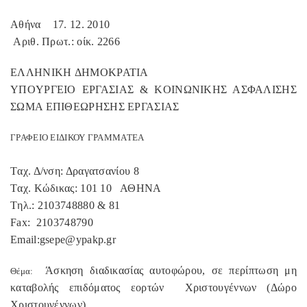
A
θήνα
17. 12. 2010
A
ριθ. Πρωτ.: οίκ. 2266
E
ΛΛ
HNIKH
Δ
HMOKPATIA
Y
Π
OYP
Γ
EIO
ΕΡΓΑΣΙΑΣ &
KOIN
Ω
NIK
ΗΣ ΑΣΦΑΛΙΣΗΣ
ΣΩΜΑ ΕΠΙΘΕΩΡΗΣΗΣ ΕΡΓΑΣΙΑΣ
ΓΡΑΦΕΙΟ ΕΙΔΙΚΟΥ ΓΡΑΜΜΑΤΕΑ
T
αχ. Δ/νση: Δραγατσανίου 8
T
αχ.
K
ώδικας: 101 10
ΑΘΗΝΑ
T
ηλ.: 2103748880 & 81
Fax
:
2103748790
Email
:
gsepe
@
ypakp
.
gr
Άσκηση διαδικασίας αυτοφώρου, σε περίπτωση μη
Θέμα:
καταβολής επιδόματος εορτών
Χριστουγέννων (Δώρο
Χριστουγέννων).