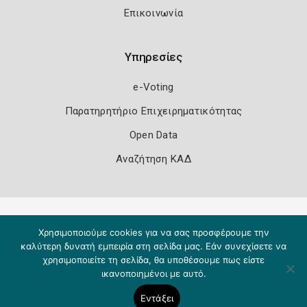
Επικοινωνία
Υπηρεσίες
e-Voting
Παρατηρητήριο Επιχειρηματικότητας
Open Data
Αναζήτηση ΚΑΔ
Πολιτική Ασφάλειας
Όροι Χρήσης
Χρησιμοποιούμε cookies για να σας προσφέρουμε την
Copyright 2026
Knowledge A.E.
καλύτερη δυνατή εμπειρία στη σελίδα μας. Εάν συνεχίσετε να
χρησιμοποιείτε τη σελίδα, θα υποθέσουμε πως είστε
ικανοποιημένοι με αυτό.
Εντάξει