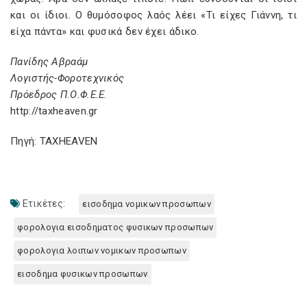
και οι ίδιοι. Ο θυμόσοφος λαός λέει «Τι είχες Γιάννη, τι
είχα πάντα» και φυσικά δεν έχει άδικο.
Πανίδης Αβραάμ
Λογιστής-Φοροτεχνικός
Πρόεδρος Π.Ο.Φ.Ε.Ε.
http://taxheaven.gr
Πηγή: TAXHEAVEN
Ετικέτες:
εισοδημα νομικων προσωπων
φορολογια εισοδηματος φυσικων προσωπων
φορολογια λοιπων νομικων προσωπων
εισοδημα φυσικων προσωπων