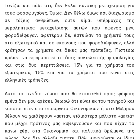
Τονίζω και πάλι ότι, δεν θέλω ευνοϊκή μεταχείριση για
τους φοροφυγάδες. Όμως, Δεν θέλω όμως και διαχωρισμό
σε τάξεις ανθρώπων, ούτε είμαι υπέρμαχος της
μεροληπτικής μεταχείρισης αυτών που αφενός μεν,
φοροδιέφυγαν, αφετέρου δε, έστειλαν τα χρήματά τους
στο εξωτερικό και σε εκείνους που φοροδιέφυγαν, αλλά
κράτησαν τα χρήματα σε δικές μας τράπεζες. Πιστεύω
πρέπει να εφαρμοστεί ο ίδιος συντελεστής φορολογίας
και στις δυο περιπτώσεις, 15% για τα χρήματα του
εξωτερικού, 15% και για τα χρήματα που είναι στις
ελληνικές τράπεζες.
Αυτό το σχέδιο νόμου που θα κατατεθεί προς ψήφιση
εμένα δεν μου αρέσει, θεωρώ ότι είναι εκ του πονηρού και
κάποιοι είτε στο υπουργείο Οικονομικών ή στο Μαξίμου
θέλουν να χαϊδέψουν «αυτιά», ειδικότερα μάλιστα «αυτιά»
που μέχρι πρότινος μας κυβερνούσαν και που είχαν το
πάνω χέρι στα Οικονομικά και πολιτικά δρώμενα της
χώρας. Άρα δεν άλλαξε τίποτε. Πάλι ευνοούνται οι ίδιοι