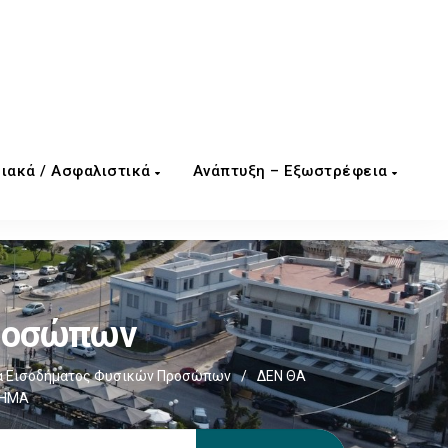
ιακά / Ασφαλιστικά
Ανάπτυξη – Εξωστρέφεια
Προσώπων
α Εισοδήματος Φυσικών Προσώπων
/
ΔΕΝ ΘΑ
ΔΗΜΑ