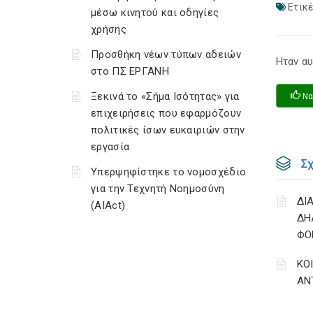
Ετικέ
μέσω κινητού και οδηγίες
χρήσης
Προσθήκη νέων τύπων αδειών
Ηταν αυ
στο ΠΣ ΕΡΓΑΝΗ
Ξεκινά το «Σήμα Ισότητας» για
Να
επιχειρήσεις που εφαρμόζουν
πολιτικές ίσων ευκαιριών στην
εργασία
Σ
Υπερψηφίστηκε το νομοσχέδιο
για την Τεχνητή Νοημοσύνη
ΔΙ
(AIAct)
ΔΗ
ΦΟ
ΚΟ
ΑΝ