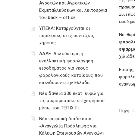
Αγροτών και Αγροτικών
πραγμα
Εκμεταλλεύσεων και λειτουργία
Συνεπώς
του back – office
εισόδημ
ΥΠΕΚΑ: Καταργούνται οι
Να θυμ
περικοπές στις συντάξεις
φορολ
χηρείας
εφαρμό
ΑΑΔΕ: Απλούστερη η
χιλιάδε
εναλλακτική φορολόγηση
εισοδήματος για νέους
Επίσης
φορολογικούς κατοίκους που
φορολ
επενδύουν στην Ελλάδα
αναγνωρ
Νέα δάνεια 330 εκατ. ευρώ για
τις μικρομεσαίες επιχειρήσεις
μέσω του ΤΕΠΙΧ ΙΙΙ
Πηγή: 
Νέα ψηφιακή διαδικασία
«Αναγγελία Πρόσληψης για
Κάλυψη Επειγουσών Αναγκών»