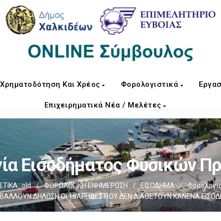
Χρηματοδότηση Και Χρέος
Φορολογιστικά
Εργασ
Επιχειρηματικά Νέα / Μελέτες
ία Εισοδήματος Φυσικών 
ΤΙΚΑ_old
/
ΦΟΡΟΛΟΓΙΚΗ ΕΝΗΜΕΡΩΣΗ
/
ΕΙΣΟΔΗΜΑ
/
Φορολογί
ΒΑΛΛΟΥΝ ΔΗΛΩΣΗ ΟΙ 18ΑΡΗΔΕΣ ΠΟΥ ΔΕΝ ΔΙΑΘΕΤΟΥΝ ΚΑΝΕΝΑ ΕΙΣΟ