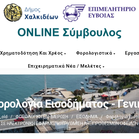
Χρηματοδότηση Και Χρέος
Φορολογιστικά
Εργασ
Επιχειρηματικά Νέα / Μελέτες
ορολογία Εισοδήματος - Γενι
_old
/
ΦΟΡΟΛΟΓΙΚΗ ΕΝΗΜΕΡΩΣΗ
/
ΕΙΣΟΔΗΜΑ
/
Φορολογία Εισοδ
ΣΕ ΗΛΕΚΤΡΟΝΙΚΗ ΕΦΑΡΜΟΓΗ Η ΡΥΘΜΙΣΗ ΛΗΞΙΠΡΟΘΕΣΜΩΝ ΟΦΕΙΛΩΝ