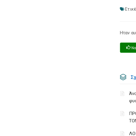
Ετικέ
Ηταν αυ
Να
Σ
Άνο
φυ
ΠΡ
ΤΟ
ΛΟ