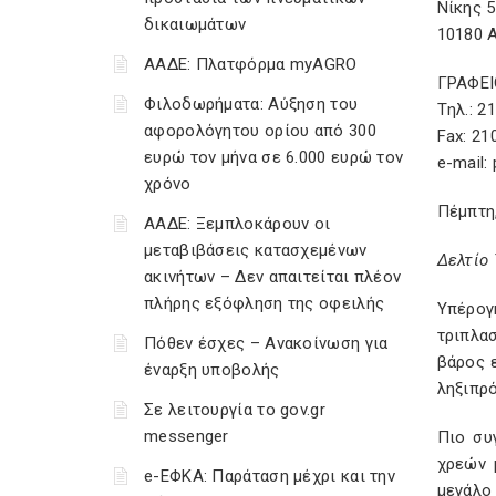
Νίκης 5
δικαιωμάτων
10180 
ΑΑΔΕ: Πλατφόρμα myAGRO
ΓΡΑΦΕΙ
Φιλοδωρήματα: Αύξηση του
Tηλ.: 2
αφορολόγητου ορίου από 300
Fax: 21
ευρώ τον μήνα σε 6.000 ευρώ τον
e-mail:
χρόνο
Πέμπτη,
ΑΑΔΕ: Ξεμπλοκάρουν οι
μεταβιβάσεις κατασχεμένων
Δελτίο
ακινήτων – Δεν απαιτείται πλέον
πλήρης εξόφληση της οφειλής
Υπέρογ
τριπλα
Πόθεν έσχες – Ανακοίνωση για
βάρος 
έναρξη υποβολής
ληξιπρ
Σε λειτουργία το gov.gr
messenger
Πιο συ
χρεών 
e-ΕΦΚΑ: Παράταση μέχρι και την
μεγάλο