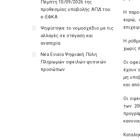
Πέμπτη 10/09/2026 της
προθεσμίας υποβολής ΑΠΔ του
Η παρο
e-ΕΦΚΑ
ευρώ, 
επιχειρ
Ψηφίστηκε το νομοσχέδιο με τις
αλλαγές σε στέγαση και
Η ρύθμ
αναπηρία
χωρίς 
Νέα Ενιαία Ψηφιακή Πύλη
Πληρωμών οφειλών φυσικών
Οι οφει
προσώπων
έχουν 
μη υπο
και από
Οι οφε
των 20
προγρά
κανονικ
Καταληκ