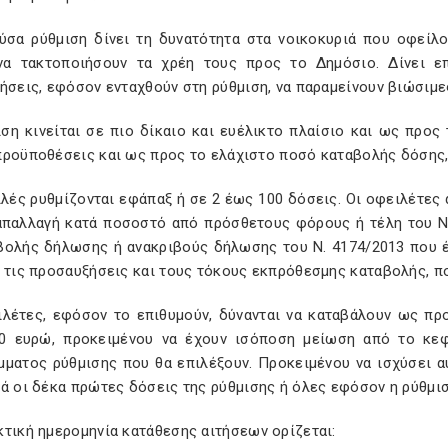
ύσα ρύθμιση δίνει τη δυνατότητα στα νοικοκυριά που οφείλ
να τακτοποιήσουν τα χρέη τους προς το Δημόσιο. Δίνει ε
ήσεις, εφόσον ενταχθούν στη ρύθμιση, να παραμείνουν βιώσιμε
ιση κινείται σε πιο δίκαιο και ευέλικτο πλαίσιο και ως προς
προϋποθέσεις και ως προς το ελάχιστο ποσό καταβολής δόσης,
λές ρυθμίζονται εφάπαξ ή σε 2 έως 100 δόσεις. Οι οφειλέτες
απαλλαγή κατά ποσοστό από πρόσθετους φόρους ή τέλη του Ν
βολής δήλωσης ή ανακριβούς δήλωσης του Ν. 4174/2013 που έ
 τις προσαυξήσεις και τους τόκους εκπρόθεσμης καταβολής, πο
ιλέτες, εφόσον το επιθυμούν, δύνανται να καταβάλουν ως πρ
0 ευρώ, προκειμένου να έχουν ισόποση μείωση από το κεφ
μματος ρύθμισης που θα επιλέξουν. Προκειμένου να ισχύσει α
ά οι δέκα πρώτες δόσεις της ρύθμισης ή όλες εφόσον η ρύθμι
τική ημερομηνία κατάθεσης αιτήσεων ορίζεται: