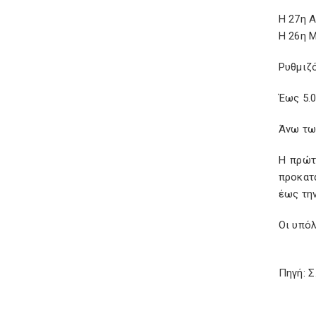
H 27η 
Η 26η 
Ρυθμιζ
Έως 5.
Άνω τω
Η πρώτ
προκατ
έως την
Οι υπόλ
Πηγή: 