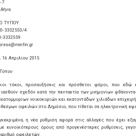
-7
Αθήνα
Ο ΤΥΠΟΥ
10-3332553/4
0-3332559
 press@minfin.gr
 16 Απριλίου 2015
 Τύπου
κοι τόκοι, προσαυξήσεις και πρόσθετοι φόροι, που εδώ 
σιασθούν σχεδόν κατά την πενταετία των μνημονίων φθάνοντ
εκατομμυρίων νοικοκυριών και εκατοντάδων χιλιάδων επιχειρήσ
όθεσμων οφειλών στο Δημόσιο, που τίθεται σε ηλεκτρονική εφ
γκεκριμένα, η νέα ρύθμιση αφορά στις αλλαγές που έχει εξ
με ευνοϊκότερους όρους από προγενέστερες ρυθμίσεις, γεγο
 αριθμό οφειλετών.