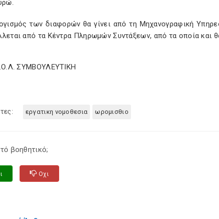
υρώ.
ογισμός των διαφορών θα γίνει από τη Μηχανογραφική Υπηρεσ
λεται από τα Κέντρα Πληρωμών Συντάξεων, από τα οποία και θα
Σ.Ο.Λ. ΣΥΜΒΟΥΛΕΥΤΙΚΗ
τες:
εργατικη νομοθεσια
ωρομισθιο
τό βοηθητικό;
ι
Οχι