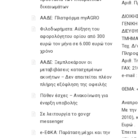
Αριθ. 
δικαιωμάτων
ΔΙΟΙΚΗ
ΑΑΔΕ: Πλατφόρμα myAGRO
ΓΕΝΙΚΗ
Φιλοδωρήματα: Αύξηση του
ΔΙΕΥΘ
αφορολόγητου ορίου από 300
ΤΜΗΜΑ
ευρώ τον μήνα σε 6.000 ευρώ τον
Ταχ. Δ/
χρόνο
Πληροφ
Αριθ. 
ΑΑΔΕ: Ξεμπλοκάρουν οι
FAX: 2
μεταβιβάσεις κατασχεμένων
e-mail :
ακινήτων – Δεν απαιτείται πλέον
πλήρης εξόφληση της οφειλής
ΘΕΜΑ: «
Πόθεν έσχες – Ανακοίνωση για
Αναπρο
έναρξη υποβολής
Με την 
Σε λειτουργία το gov.gr
2010), 
messenger
Ευρώ .
Έπειτα
e-ΕΦΚΑ: Παράταση μέχρι και την