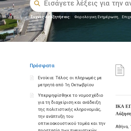
Συχνές Αναζητήσεις:
Φορολογικη Ενημέρωση
,
Επιχ
Πρόσφατα
Ενοίκια: Τέλος οι πληρωμές με
μετρητά από 1η Οκτωβρίου
Υπερψηφίσθηκε το νομοσχέδιο
για τη διαχείριση και ανάδειξη
ΙΚΑ ΕΓ
της πολιτιστικής κληρονομιάς,
Αύξηση 
την ανάπτυξη του
οπτικοακουστικού τομέα και την
Αθήνα, 
προστασία των πνευματικών