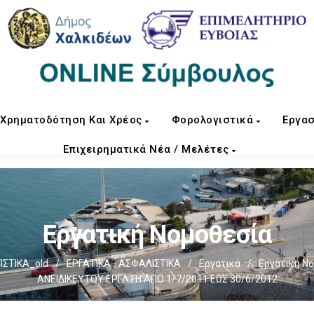
Χρηματοδότηση Και Χρέος
Φορολογιστικά
Εργασ
Επιχειρηματικά Νέα / Μελέτες
Εργατική Νομοθεσία
ΣΤΙΚΑ_old
/
ΕΡΓΑΤΙΚΑ - ΑΣΦΑΛΙΣΤΙΚΑ
/
Εργατικά
/
Εργατική Ν
ΑΝΕΙΔΙΚΕΥΤΟΥ ΕΡΓΑΤΗ ΑΠΟ 1/7/2011 ΕΩΣ 30/6/2012