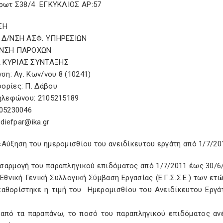
Πρωτ Σ38/4 ΕΓΚΥΚΛΙΟΣ ΑΡ:57
ΣΗ
 Δ/ΝΣΗ ΑΣΦ. ΥΠΗΡΕΣΙΩΝ
ΥΝΣH ΠΑΡΟΧΩΝ
 ΚΥΡΙΑΣ ΣΥΝΤΑΞΗΣ
νση: Αγ. Κων/νου 8 (10241)
ορίες: Π. Δάβου
Τηλεφώνου: 2105215189
105230046
 diefpar@ika.gr
Αύξηση του ημερομισθίου του ανειδίκευτου εργάτη από 1/7/20
σαρμογή του παραπληγικού επιδόματος από 1/7/2011 έως 30/6/
Εθνική Γενική Συλλογική Σύμβαση Εργασίας (Ε.Γ.Σ.Σ.Ε.) των ετ
καθορίστηκε η τιμή του Ημερομισθίου του Ανειδίκευτου Εργάτ
 από τα παραπάνω, το ποσό του παραπληγικού επιδόματος ανέ