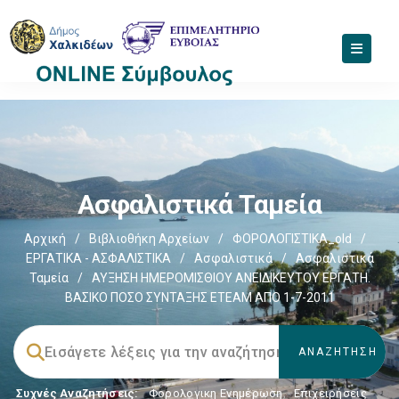
Ασφαλιστικά Ταμεία
Αρχική
/
Βιβλιοθήκη Αρχείων
/
ΦΟΡΟΛΟΓΙΣΤΙΚΑ_old
/
ΕΡΓΑΤΙΚΑ - ΑΣΦΑΛΙΣΤΙΚΑ
/
Ασφαλιστικά
/
Ασφαλιστικά
Ταμεία
/
ΑΥΞΗΣΗ ΗΜΕΡΟΜΙΣΘΙΟΥ ΑΝΕΙΔΙΚΕΥΤΟΥ ΕΡΓΑΤΗ.
ΒΑΣΙΚΟ ΠΟΣΟ ΣΥΝΤΑΞΗΣ ΕΤΕΑΜ ΑΠΟ 1-7-2011
Συχνές Αναζητήσεις:
Φορολογικη Ενημέρωση
,
Επιχειρήσεις