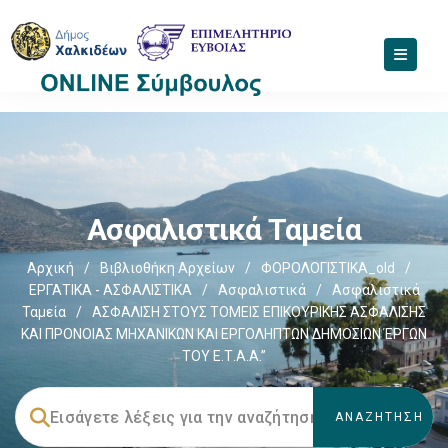
Ασφαλιστικά Ταμεία
Αρχική
/
Βιβλιοθήκη Αρχείων
/
ΦΟΡΟΛΟΓΙΣΤΙΚΑ_old
/
ΕΡΓΑΤΙΚΑ - ΑΣΦΑΛΙΣΤΙΚΑ
/
Ασφαλιστικά
/
Ασφαλιστικά
Ταμεία
/
ΑΣΦΑΛΙΣΗ ΣΤΟΥΣ ΤΟΜΕΙΣ ΕΠΙΚΟΥΡΙΚΗΣ ΑΣΦΑΛΙΣΗΣ
ΚΑΙ ΠΡΟΝΟΙΑΣ ΜΗΧΑΝΙΚΩΝ ΚΑΙ ΕΡΓΟΛΗΠΤΩΝ ΔΗΜΟΣΙΩΝ ΈΡΓΩΝ
ΤΟΥ Ε.Τ.Α.Α.”