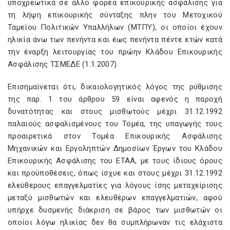
υποχρεωτικά σε άλλο φορέα επικουρικής ασφάλισης για
τη λήψη επικουρικής σύνταξης πλην του Μετοχικού
Ταμείου Πολιτικών Υπαλλήλων (ΜΤΠΥ), οι οποίοι έχουν
ηλικία άνω των πενήντα και έως πενήντα πέντε ετών κατά
την έναρξη λειτουργίας του πρώην Κλάδου Επικουρικής
Ασφάλισης ΤΣΜΕΔΕ (1.1.2007).
Επισημαίνεται ότι, δικαιολογητικός λόγος της ρύθμισης
της παρ. 1 του άρθρου 59 είναι αφενός η παροχή
δυνατότητας και στους μισθωτούς μέχρι 31.12.1992
παλαιούς ασφαλισμένους του Τομέα, της υπαγωγής τους
προαιρετικά στον Τομέα Επικουρικής Ασφάλισης
Μηχανικών και Εργοληπτών Δημοσίων Έργων του Κλάδου
Επικουρικής Ασφάλισης του ΕΤΑΑ, με τους ίδιους όρους
και προϋποθέσεις, όπως ίσχυε και στους μέχρι 31.12.1992
ελεύθερους επαγγελματίες για λόγους ίσης μεταχείρισης
μεταξύ μισθωτών και ελευθέρων επαγγελματιών, αφού
υπήρχε δυσμενής διάκριση σε βάρος των μισθωτών οι
οποίοι λόγω ηλικίας δεν θα συμπλήρωναν τις ελάχιστα