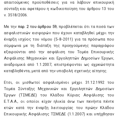
απαιτούμενες προϋποθέσεις για να λάβουν επικουρική
σύνταξη και αφετέρου η κωδικοποίηση του άρθρου 13 του
ν. 3518/2006.
Με την
παρ. 2 του άρθρου 59
, προβλέπεται ότι τα ποσά των
ασφαλιστικών εισφορών που έχουν καταβληθεί μέχρι την
έναρξη ισχύος του νόμου (5-8-2011) για τα πρόσωπα που
σύμφωνα με τη διάταξη της προηγούμενης παραγράφου
εξαιρούνται από την ασφάλιση του Τομέα Επικουρικής
Ασφάλισης Μηχανικών και Εργοληπτών Δημοσίων Έργων,
αναδρομικά από 1.1.2007, επιστρέφονται ως αχρεώστητα
καταβληθέντα, μετά από την υποβολή σχετικής αίτησης.
Ετσι, οι μισθωτοί ασφαλισμένοι μέχρι 31.12.1992 του
Τομέα Σύνταξης Μηχανικών και Εργοληπτών Δημοσίων
Έργων (ΤΣΜΕΔΕ) του Κλάδου Κύριας Ασφάλισης του
Ε.Τ.Α.Α., οι οποίοι είχαν ηλικία άνω των πενήντα πέντε
ετών κατά την έναρξη λειτουργίας του πρώην Κλάδου
Επικουρικής Ασφάλισης ΤΣΜΕΔΕ (1.1.2007) και υπήχθησαν