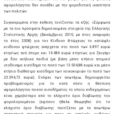
αφορολόγητου δεν συνάδει με την φοροδοτική ικανότητα
των πολιτών.
Συγκεκριμένα στην έκθεση τονίζονται τα εξής: «Σύμφωνα
με τα πιο πρόσφατα δημοσιευμένα στοιχεία της Ελληνικής
Στατιστικής Αρχής (Δεκέμβριος 2010, με έτος αναφοράς
το έτος 2008) για τον Κίνδυνο Φτώχειας το κατώφλι
κινδύνου φτώχειας ανέρχεται στο ποσό των 6.897 ευρώ
ετησίως ανά άτομο και 14.484 ευρώ ετησίως για ζευγάρι
με δύο ανήλικα παιδιά (με βάση μέσο ετήσιο ατομικό
ισοδύναμο εισόδημα το ποσό των 13.504,88 ευρώ και μέσο
ετήσιο διαθέσιμο εισόδημα των νοικοκυριών το ποσό των
23.394,73 ευρώ). Ενόψει των ανωτέρω, δημιουργείται
προβληματισμός για το κατά πόσο η θέσπιση
αφορολόγητου ποσού εισοδήματος το οποίο ενδεχομένως
είναι χαμηλότερο από το ελάχιστο όριο διαβίωσης του
φορολογουμένου (εφόσον ήθελε θεωρηθεί ότι το
ελάχιστο όριο διαβίωσης ταυτίζεται με τα ανωτέρω