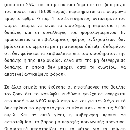
(ποσοστό 25%) του ατομικού εισοδήματός του (και μέχρι
του ποσού των 15.000 ευρώ), παρατηρείται ότι, σύμφωνα
προς το άρθρο 78 παρ. 1 του Συντάγματος, αντικείμενο του
φόρου μπορεί να είναι το εισόδημα, η περιουσία ή οι
δαπάνες και οι συναλλαγές του φορολογουμένου. Εν
προκειμένω, ο επιβαλλόμενος φόρος ενδεχομένως δεν
βρίσκεται σε αρμονία με την ανωτέρω διάταξη, δεδομένου
ότι δεν φαίνεται να επιβάλλεται επί του εισοδήματος, της
δαπάνης ή της περιουσίας, αλλά επί της μη διενέργειας
δαπάνης, η οποία δεν μπορεί, κατά τα ανωτέρω, να
αποτελεί αντικείμενο φόρου».
Σε άλλο σημείο της έκθεσης οι επιστήμονες της Βουλής
τονίζουν ότι το κατώφλι κινδύνου φτώχειας ανέρχεται
στο ποσό των 6.897 ευρώ ετησίως και για τον λόγο αυτό
δεν πρέπει το αφορολόγητο να πέσει κάτω από τις 5.000
ευρώ. Και αν αυτό γίνει, η κυβέρνηση πρέπει να
αντισταθμίσει το βάρος με παροχές κοινωνικής πρόνοιας.
Ουσιαστικά υποστηρίζει ότι το μέτρο για τη μείωση