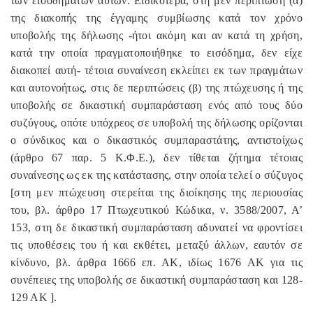
των εισοδημάτων αυτών. Ειδικότερα, στη μεν περίπτωση (α)
της διακοπής της έγγαμης συμβίωσης κατά τον χρόνο
υποβολής της δήλωσης -ήτοι ακόμη και αν κατά τη χρήση,
κατά την οποία πραγματοποιήθηκε το εισόδημα, δεν είχε
διακοπεί αυτή- τέτοια συναίνεση εκλείπει εκ των πραγμάτων
και αυτονοήτως, στις δε περιπτώσεις (β) της πτώχευσης ή της
υποβολής σε δικαστική συμπαράσταση ενός από τους δύο
συζύγους, οπότε υπόχρεος σε υποβολή της δήλωσης ορίζονται
ο σύνδικος και ο δικαστικός συμπαραστάτης, αντιστοίχως
(άρθρο 67 παρ. 5 Κ.Φ.Ε.), δεν τίθεται ζήτημα τέτοιας
συναίνεσης ως εκ της κατάστασης, στην οποία τελεί ο σύζυγος
[στη μεν πτώχευση στερείται της διοίκησης της περιουσίας
του, βλ. άρθρο 17 Πτωχευτικού Κώδικα, ν. 3588/2007, Α’
153, στη δε δικαστική συμπαράσταση αδυνατεί να φροντίσει
τις υποθέσεις του ή και εκθέτει, μεταξύ άλλων, εαυτόν σε
κίνδυνο, βλ. άρθρα 1666 επ. ΑΚ, ιδίως 1676 ΑΚ για τις
συνέπειες της υποβολής σε δικαστική συμπαράσταση και 128-
129 ΑΚ ].