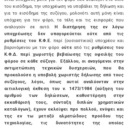
του εισόδημα, την υποχρέωση να υποβάλει τη δήλωση και
για το εισόδημα της συζύγου, μολονότι αυτή μόνη είναι
υπόχρεη για τον φόρο, τα τέλη και τις εισφορές που
αναλογούν σε αυτό.
Η διατήρηση της εν λόγω
υποχρέωσης
δεν υπαγορεύεται ούτε από τις
ρυθμίσεις του Κ.Φ.Ε.
περί (ουσιαστικού) υποχρέου και
βαρυνόμενου με τον φόρο
ούτε
από τις
ρυθμίσεις του
Κ.Φ.Δ. περί χωριστής βεβαίωσης της οφειλής του
φόρου σε κάθε σύζυγο.
Εξάλλου, οι αναγόμενοι στην
αντιμετώπιση τεχνικών δυσχερειών, που θα
προκαλούσε η υποβολή χωριστής δήλωσης από τους
συζύγους, λόγοι, όπως αυτοί αναλύονταν στην
αιτιολογική έκθεση του ν. 1473/1984 (αύξηση του
αριθμού των δηλώσεων, καθυστέρηση στην
εκκαθάρισή τους, σύνταξη διπλών χρηματικών
καταλόγων), έχουν εκλείψει προ πολλού, ενόψει και
της εν τω μεταξύ αλματώδους προόδου της
τεχνολογίας, τις δυνατότητες της οποίας