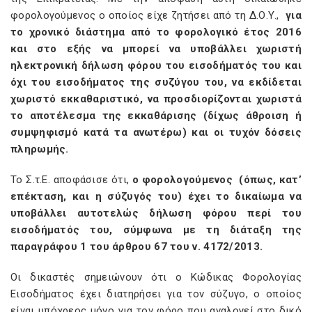
φορολογούμενος ο οποίος είχε ζητήσει από τη Δ.Ο.Υ.,
για
το χρονικό διάστημα από το φορολογικό έτος 2016
και στο εξής να μπορεί να υποβάλλει χωριστή
ηλεκτρονική δήλωση φόρου του εισοδήματός του και
όχι του εισοδήματος της συζύγου του, να εκδίδεται
χωριστό εκκαθαριστικό, να προσδιορίζονται χωριστά
το αποτέλεσμα της εκκαθάρισης (δίχως άθροιση ή
συμψηφισμό κατά τα ανωτέρω) και οι τυχόν δόσεις
πληρωμής.
Το Σ.τ.Ε. αποφάσισε ότι,
ο φορολογούμενος
(όπως, κατ’
επέκταση, και η σύζυγός του) έχει το δικαίωμα να
υποβάλλει αυτοτελώς δήλωση φόρου περί του
εισοδήματός του, σύμφωνα με τη διάταξη της
παραγράφου 1 του άρθρου 67 του ν. 4172/2013.
Οι δικαστές σημειώνουν ότι ο Κώδικας Φορολογίας
Εισοδήματος έχει διατηρήσει για τον σύζυγο, ο οποίος
είναι υπόχρεος μόνο για τον φόρο που αναλογεί στο δικό