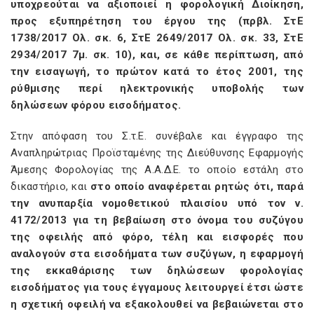
υποχρεούται να αξιοποιεί η φορολογική Διοίκηση,
προς εξυπηρέτηση του έργου της (πρβλ. ΣτΕ
1738/2017 Ολ. σκ. 6, ΣτΕ 2649/2017 Ολ. σκ. 33, ΣτΕ
2934/2017 7μ. σκ. 10), και, σε κάθε περίπτωση, από
την εισαγωγή, το πρώτον κατά το έτος 2001, της
ρύθμισης περί ηλεκτρονικής υποβολής των
δηλώσεων φόρου εισοδήματος.
Στην απόφαση του Σ.τ.Ε. συνέβαλε και έγγραφο της
Αναπληρώτριας Προϊσταμένης της Διεύθυνσης Εφαρμογής
Άμεσης Φορολογίας της Α.Α.Δ.Ε. το οποίο εστάλη στο
δικαστήριο, και
στο οποίο αναφέρεται ρητώς ότι, παρά
την ανυπαρξία νομοθετικού πλαισίου υπό τον ν.
4172/2013 για τη βεβαίωση στο όνομα του συζύγου
της οφειλής από φόρο, τέλη και εισφορές που
αναλογούν στα εισοδήματα των συζύγων, η εφαρμογή
της εκκαθάρισης των δηλώσεων φορολογίας
εισοδήματος για τους έγγαμους λειτουργεί έτσι ώστε
η σχετική οφειλή να εξακολουθεί να βεβαιώνεται στο