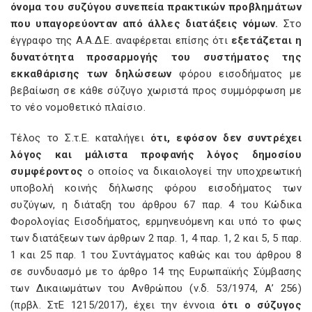
όνομα του συζύγου συνεπεία πρακτικών προβλημάτων
που υπαγορεύονταν από άλλες διατάξεις νόμων.
Στο
έγγραφο της Α.Α.Δ.Ε. αναφέρεται επίσης ότι
εξετάζεται η
δυνατότητα προσαρμογής του συστήματος της
εκκαθάρισης των δηλώσεων
φόρου εισοδήματος με
βεβαίωση σε κάθε σύζυγο χωριστά προς συμμόρφωση με
το νέο νομοθετικό πλαίσιο.
Τέλος το Σ.τ.Ε. καταλήγει
ότι, εφόσον δεν συντρέχει
λόγος και μάλιστα προφανής λόγος δημοσίου
συμφέροντος
ο οποίος να δικαιολογεί την υποχρεωτική
υποβολή κοινής δήλωσης φόρου εισοδήματος των
συζύγων, η διάταξη του άρθρου 67 παρ. 4 του Κώδικα
Φορολογίας Εισοδήματος, ερμηνευόμενη και υπό το φως
των διατάξεων των άρθρων 2 παρ. 1, 4 παρ. 1, 2 και 5, 5 παρ.
1 και 25 παρ. 1 του Συντάγματος καθώς και του άρθρου 8
σε συνδυασμό με το άρθρο 14 της Ευρωπαϊκής Σύμβασης
των Δικαιωμάτων του Ανθρώπου (ν.δ. 53/1974, Α’ 256)
(πρβλ. ΣτΕ 1215/2017), έχει την έννοια
ότι ο σύζυγος