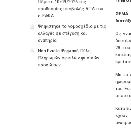
ΓΕΝΙΚ
Πέμπτη 10/09/2026 της
προθεσμίας υποβολής ΑΠΔ του
ΘΕΜΑ 
e-ΕΦΚΑ
διατάξ
Ψηφίστηκε το νομοσχέδιο με τις
αλλαγές σε στέγαση και
Ως γνω
αναπηρία
δευτέρο
28 του
Νέα Ενιαία Ψηφιακή Πύλη
κατώτε
Πληρωμών οφειλών φυσικών
εμπίπτε
προσώπων
Με το 
ημερομί
του Ευ
οποίο ε
Κατόπι
έχουν
αναπρο