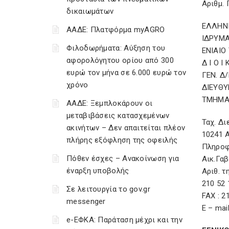
Αριθμ.
δικαιωμάτων
ΕΛΛΗΝ
ΑΑΔΕ: Πλατφόρμα myAGRO
ΙΔΡΥΜΑ
Φιλοδωρήματα: Αύξηση του
ΕΝΙΑΙΟ
αφορολόγητου ορίου από 300
Δ Ι Ο Ι 
ευρώ τον μήνα σε 6.000 ευρώ τον
ΓΕΝ. Δ
χρόνο
ΔΙΕΥΘΥ
ΤΜΗΜΑΤ
ΑΑΔΕ: Ξεμπλοκάρουν οι
μεταβιβάσεις κατασχεμένων
Ταχ. Δι
ακινήτων – Δεν απαιτείται πλέον
10241 
πλήρης εξόφληση της οφειλής
Πληροφ
Πόθεν έσχες – Ανακοίνωση για
Αικ.Γα
έναρξη υποβολής
Αριθ. τ
210 52 
Σε λειτουργία το gov.gr
FAX : 2
messenger
E – mai
e-ΕΦΚΑ: Παράταση μέχρι και την