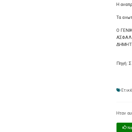
Η αναπρ
Τα ανω
Ο ΓΕΝΙ
ΑΣΦΑΛ
ΔΗΜΗΤ
Πηγή: 
Ετικέ
Ηταν αυ
Να