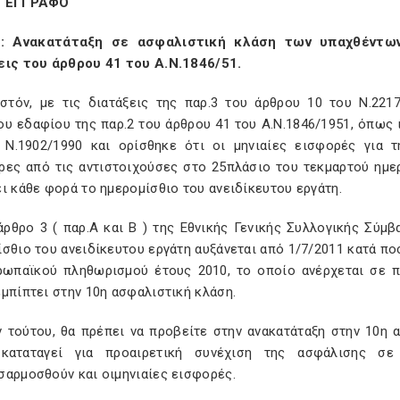
Ο ΕΓΓΡΑΦΟ
: Ανακατάταξη σε ασφαλιστική κλάση των υπαχθέντων
εις του άρθρου 41 του Α.Ν.1846/51.
στόν, με τις διατάξεις της παρ.3 του άρθρου 10 του Ν.221
υ εδαφίου της παρ.2 του άρθρου 41 του Α.Ν.1846/1951, όπως 
 Ν.1902/1990 και ορίσθηκε ότι οι μηνιαίες εισφορές για τ
ρες από τις αντιστοιχούσες στο 25πλάσιο του τεκμαρτού ημε
ι κάθε φορά το ημερομίσθιο του ανειδίκευτου εργάτη.
άρθρο 3 ( παρ.Α και Β ) της Εθνικής Γενικής Συλλογικής Σύμβ
σθιο του ανειδίκευτου εργάτη αυξάνεται από 1/7/2011 κατά π
ρωπαϊκού πληθωρισμού έτους 2010, το οποίο ανέρχεται σε π
μπίπτει στην 10η ασφαλιστική κλάση.
ν τούτου, θα πρέπει να προβείτε στην ανακατάταξη στην 10η
 καταταγεί για προαιρετική συνέχιση της ασφάλισης σ
σαρμοσθούν και οιμηνιαίες εισφορές.