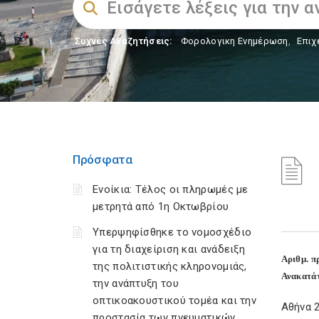
Συχνές Αναζητήσεις:
Φορολογικη Ενημέρωση
,
Επιχ
Πρόσφατα
Ενοίκια: Τέλος οι πληρωμές με
μετρητά από 1η Οκτωβρίου
Υπερψηφίσθηκε το νομοσχέδιο
για τη διαχείριση και ανάδειξη
Αριθμ. π
της πολιτιστικής κληρονομιάς,
Ανακατάτ
την ανάπτυξη του
οπτικοακουστικού τομέα και την
Αθήνα 2
προστασία των πνευματικών