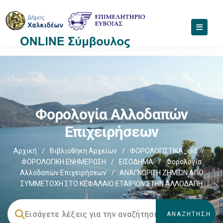
Φορολογία Αλλοδαπών
Επιχειρήσεων
Αρχική
/
Βιβλιοθήκη Αρχείων
/
ΦΟΡΟΛΟΓΙΣΤΙΚΑ_old
/
ΦΟΡΟΛΟΓΙΚΗ ΕΝΗΜΕΡΩΣΗ
/
ΕΙΣΟΔΗΜΑ
/
Φορολογία
Αλλοδαπών Επιχειρήσεων
/
ΑΝΑΓΝΩΡΙΣΗ ΖΗΜΙΩΝ ΑΠΟ
ΣΥΜΜΕΤΟΧΗ ΣΤΟ ΚΕΦΑΛΑΙΟ ΕΤΑΙΡΙΩΝ ΣΤΗΝ ΑΛΛΟΔΑΠΗ