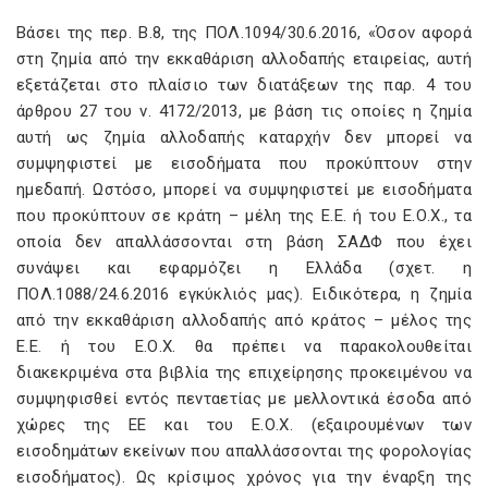
Βάσει της περ. Β.8, της ΠΟΛ.1094/30.6.2016, «Όσον αφορά
στη ζημία από την εκκαθάριση αλλοδαπής εταιρείας, αυτή
εξετάζεται στο πλαίσιο των διατάξεων της παρ. 4 του
άρθρου 27 του ν. 4172/2013, με βάση τις οποίες η ζημία
αυτή ως ζημία αλλοδαπής καταρχήν δεν μπορεί να
συμψηφιστεί με εισοδήματα που προκύπτουν στην
ημεδαπή. Ωστόσο, μπορεί να συμψηφιστεί με εισοδήματα
που προκύπτουν σε κράτη – μέλη της Ε.Ε. ή του Ε.Ο.Χ., τα
οποία δεν απαλλάσσονται στη βάση ΣΑΔΦ που έχει
συνάψει και εφαρμόζει η Ελλάδα (σχετ. η
ΠΟΛ.1088/24.6.2016 εγκύκλιός μας). Ειδικότερα, η ζημία
από την εκκαθάριση αλλοδαπής από κράτος – μέλος της
Ε.Ε. ή του Ε.Ο.Χ. θα πρέπει να παρακολουθείται
διακεκριμένα στα βιβλία της επιχείρησης προκειμένου να
συμψηφισθεί εντός πενταετίας με μελλοντικά έσοδα από
χώρες της ΕΕ και του Ε.Ο.Χ. (εξαιρουμένων των
εισοδημάτων εκείνων που απαλλάσσονται της φορολογίας
εισοδήματος). Ως κρίσιμος χρόνος για την έναρξη της