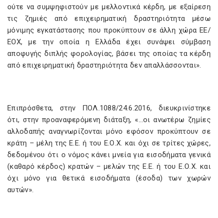
ούτε να συμψηφιστούν με μελλοντικά κέρδη, με εξαίρεση
τις ζημιές από επιχειρηματική δραστηριότητα μέσω
μόνιμης εγκατάστασης που προκύπτουν σε άλλη χώρα ΕΕ/
ΕΟΧ, με την οποία η Ελλάδα έχει συνάψει σύμβαση
αποφυγής διπλής φορολογίας, βάσει της οποίας τα κέρδη
από επιχειρηματική δραστηριότητα δεν απαλλάσσονται».
Επιπρόσθετα, στην ΠΟΛ.1088/24.6.2016, διευκρινίστηκε
ότι, στην προαναφερόμενη διάταξη, «…οι ανωτέρω ζημίες
αλλοδαπής αναγνωρίζονται μόνο εφόσον προκύπτουν σε
κράτη – μέλη της Ε.Ε. ή του Ε.Ο.Χ. και όχι σε τρίτες χώρες,
δεδομένου ότι ο νόμος κάνει μνεία για εισοδήματα γενικά
(καθαρό κέρδος) κρατών – μελών της Ε.Ε. ή του Ε.Ο.Χ. και
όχι μόνο για θετικά εισοδήματα (έσοδα) των χωρών
αυτών».