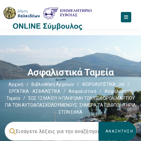
Ασφαλιστικά Ταμεία
Αρχική
/
Βιβλιοθήκη Αρχείων
/
ΦΟΡΟΛΟΓΙΣΤΙΚΑ_old
/
ΕΡΓΑΤΙΚΑ - ΑΣΦΑΛΙΣΤΙΚΑ
/
Ασφαλιστικά
/
Ασφαλιστικά
Ταμεία
/
ΈΩΣ 12 ΜΑΪΟΥ Η ΠΛΗΡΩΜΗ ΤΩΝ ΕΙΣΦΟΡΩΝ ΜΑΡΤΙΟΥ
ΓΙΑ ΤΩΝ ΑΥΤΟΑΠΑΣΧΟΛΟΥΜΕΝΟΥΣ. ΣΗΜΕΡΑ ΤΑ ΕΙΔΟΠΟΙΗΤΗΡΙΑ
ΣΤΟΝ ΕΦΚΑ