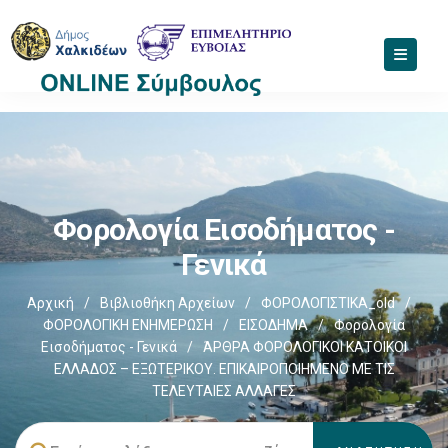
Φορολογία Εισοδήματος -
Γενικά
Αρχική
/
Βιβλιοθήκη Αρχείων
/
ΦΟΡΟΛΟΓΙΣΤΙΚΑ_old
/
ΦΟΡΟΛΟΓΙΚΗ ΕΝΗΜΕΡΩΣΗ
/
ΕΙΣΟΔΗΜΑ
/
Φορολογία
Εισοδήματος - Γενικά
/
ΆΡΘΡΑ ΦΟΡΟΛΟΓΙΚΟΙ ΚΑΤΟΙΚΟΙ
ΕΛΛΑΔΟΣ – ΕΞΩΤΕΡΙΚΟΥ. ΕΠΙΚΑΙΡΟΠΟΙΗΜΕΝΟ ΜΕ ΤΙΣ
ΤΕΛΕΥΤΑΙΕΣ ΑΛΛΑΓΕΣ