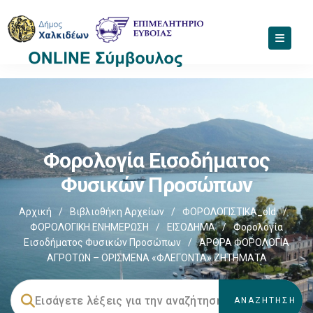
Φορολογία Εισοδήματος
Φυσικών Προσώπων
Αρχική
/
Βιβλιοθήκη Αρχείων
/
ΦΟΡΟΛΟΓΙΣΤΙΚΑ_old
/
ΦΟΡΟΛΟΓΙΚΗ ΕΝΗΜΕΡΩΣΗ
/
ΕΙΣΟΔΗΜΑ
/
Φορολογία
Εισοδήματος Φυσικών Προσώπων
/
ΆΡΘΡΑ ΦΟΡΟΛΟΓΙΑ
ΑΓΡΟΤΩΝ – ΟΡΙΣΜΕΝΑ «ΦΛΕΓΟΝΤΑ» ΖΗΤΗΜΑΤΑ