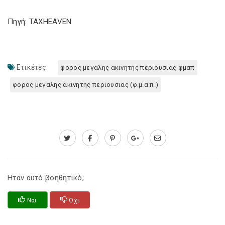
Πηγή: TAXHEAVEN
Ετικέτες:
φορος μεγαλης ακινητης περιουσιας φμαπ
φορος μεγαλης ακινητης περιουσιας (φ.μ.α.π.)
Ηταν αυτό βοηθητικό;
Ναι
Οχι