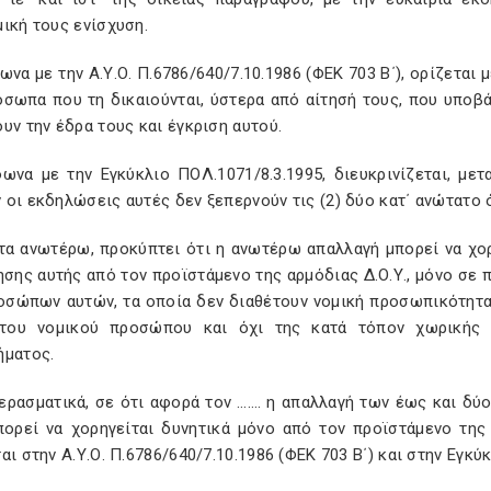
ική τους ενίσχυση.
ωνα με την Α.Υ.Ο. Π.6786/640/7.10.1986 (ΦΕΚ 703 Β΄), ορίζεται
όσωπα που τη δικαιούνται, ύστερα από αίτησή τους, που υποβ
υν την έδρα τους και έγκριση αυτού.
φωνα με την Εγκύκλιο ΠΟΛ.1071/8.3.1995, διευκρινίζεται, με
οι εκδηλώσεις αυτές δεν ξεπερνούν τις (2) δύο κατ΄ ανώτατο ό
 τα ανωτέρω, προκύπτει ότι η ανωτέρω απαλλαγή μπορεί να χορ
ησης αυτής από τον προϊστάμενο της αρμόδιας Δ.Ο.Υ., μόνο σε
σώπων αυτών, τα οποία δεν διαθέτουν νομική προσωπικότητα. Ε
του νομικού προσώπου και όχι της κατά τόπον χωρικής α
ήματος.
ερασματικά, σε ότι αφορά τον ……. η απαλλαγή των έως και δύ
πορεί να χορηγείται δυνητικά μόνο από τον προϊστάμενο της
αι στην Α.Υ.Ο. Π.6786/640/7.10.1986 (ΦΕΚ 703 Β΄) και στην Εγκύ