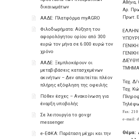
Αθήνα, 
δικαιωμάτων
Αρ. Πρ
Πρωτ. Ε
ΑΑΔΕ: Πλατφόρμα myAGRO
Φιλοδωρήματα: Αύξηση του
ΕΛΛΗΝ
αφορολόγητου ορίου από 300
ΥΠΟΥΡ
ευρώ τον μήνα σε 6.000 ευρώ τον
ΓΕΝΙΚ
χρόνο
ΓΕΝΙΚΗ
ΔΙΕΥΘ
ΑΑΔΕ: Ξεμπλοκάρουν οι
ΤΜΗΜΑ
μεταβιβάσεις κατασχεμένων
ακινήτων – Δεν απαιτείται πλέον
Ταχ. Δ/
πλήρης εξόφληση της οφειλής
Ταχ. Κ
Πόθεν έσχες – Ανακοίνωση για
Πληροφ
έναρξη υποβολής
Τηλέφω
Fax
: 210
Σε λειτουργία το gov.gr
e
–
mail
:
d
messenger
Θέμα: 
e-ΕΦΚΑ: Παράταση μέχρι και την