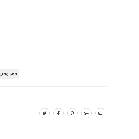
ξιας φπα