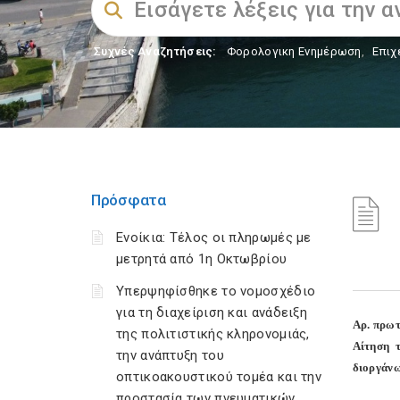
Συχνές Αναζητήσεις:
Φορολογικη Ενημέρωση
,
Επιχ
Πρόσφατα
Ενοίκια: Τέλος οι πληρωμές με
μετρητά από 1η Οκτωβρίου
Υπερψηφίσθηκε το νομοσχέδιο
για τη διαχείριση και ανάδειξη
Αρ. πρωτ
της πολιτιστικής κληρονομιάς,
Αίτηση 
την ανάπτυξη του
διοργάν
οπτικοακουστικού τομέα και την
προστασία των πνευματικών