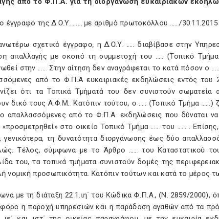
γής από το Φ.Π.Α. για τη διοργάνωση ευκαιριακών εκδηλ
Το έγγραφό της Δ.Ο.Υ. …… με αριθμό πρωτοκόλλου ……/30.11.2015
νωτέρω σχετικό έγγραφο, η Δ.Ο.Υ. ….. διαβίβασε στην Υπηρεσί
ση απαλλαγής με σκοπό τη συμμετοχή του ….. (Τοπικό Τμήμα
ωθεί στην …… Στην αίτηση δεν αναγράφεται το κατά πόσον ο ….
σσόμενες από το Φ.Π.Α ευκαιριακές εκδηλώσεις εντός του 20
ινίζει ότι τα Τοπικά Τμήματά του δεν συνιστούν σωματεία 
υν δικό τους Α.Φ.Μ.. Κατόπιν τούτου, ο ….. (Τοπικό Τμήμα ……
ύο απαλλασσόμενες από το Φ.Π.Α. εκδηλώσεις που δύναται να 
 «προσμετρηθεί» στο οικείο Τοπικό Τμήμα …… του …… . Επίσης,
ι, γενικότερα, τη δυνατότητα διοργάνωσης έως δύο απαλλασ
λώς. Τέλος, σύμφωνα με το Άρθρο …… του Καταστατικού του
λίδα του, τα τοπικά τμήματα συνιστούν δομές της περιφερει
ή νομική προσωπικότητα. Κατόπιν τούτων και κατά το μέρος τ
ωνα με τη διάταξη 22.1.ιη΄ του Κώδικα Φ.Π.Α., (Ν. 2859/2000),
 φόρο η παροχή υπηρεσιών και η παράδοση αγαθών από τα πρόσ
δ΄, ιε΄ και ιστ΄ της οικείας παραγράφου, με την ευκαιρία 