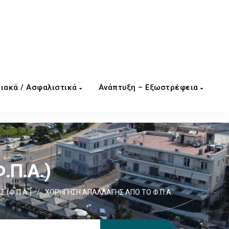
ιακά / Ασφαλιστικά
Ανάπτυξη – Εξωστρέφεια
.Π.Α.)
 (Φ.Π.Α.)
/
ΧΟΡΗΓΗΣΗ ΑΠΑΛΛΑΓΗΣ ΑΠΟ ΤΟ Φ.Π.Α.