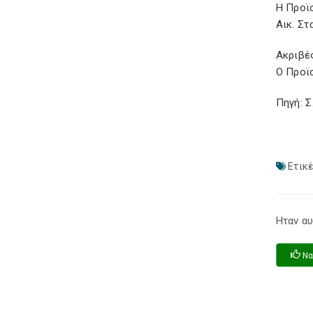
Η Προϊ
Αικ. Σ
Ακριβέ
Ο Προϊ
Πηγή: 
Ετικέ
Ηταν αυ
Να