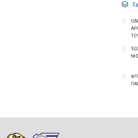
Σ
ΟΔ
ΑΡ
ΤΟ
‘Ε
ΝΗ
ΦΠ
ΠΑ