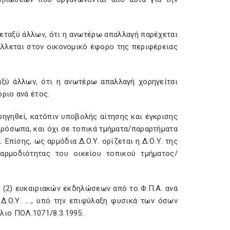
 μεταξύ άλλων, ότι η ανωτέρω απαλλαγή παρέχεται
άλλεται στον οικονομικό έφορο της περιφέρειας
ταξύ άλλων, ότι η ανωτέρω απαλλαγή χορηγείται
ριο ανά έτος.
ηγηθεί, κατόπιν υποβολής αίτησης και έγκρισης
 πρόσωπα, και όχι σε τοπικά τμήματα/παραρτήματα
πίσης, ως αρμόδια Δ.Ο.Υ. ορίζεται η Δ.Ο.Υ. της
ρμοδιότητας του οικείου τοπικού τμήματος/
ο (2) ευκαιριακών εκδηλώσεων από το Φ.Π.Α. ανά
 Δ.Ο.Υ. …., υπό την επιφύλαξη φυσικά των όσων
κλιο ΠΟΛ.1071/8.3.1995.