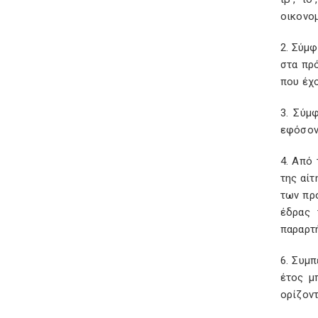
οικονομ
2. Σύμφ
στα πρ
που έχο
3. Σύμ
εφόσον 
4. Από
της αίτ
των προ
έδρας 
παραρτ
6. Συμπ
έτος μ
ορίζοντ