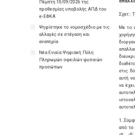
απαλλα
Πέμπτη 10/09/2026 της
προθεσμίας υποβολής ΑΠΔ του
Σχετ.: 
e-ΕΦΚΑ
Ψηφίστηκε το νομοσχέδιο με τις
Με το α
αλλαγές σε στέγαση και
χορήγη
αναπηρία
διοργαν
απαλλα
Νέα Ενιαία Ψηφιακή Πύλη
διευκρ
Πληρωμών οφειλών φυσικών
διαθέτο
προσώπων
στις δ
αυτή να
να έχε
αυτοτε
ιστοσε
αυτοτελ
1. Σύμφ
από το
ιβ΄, ι