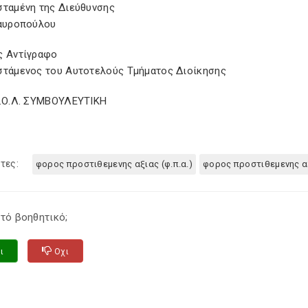
σταμένη της Διεύθυνσης
ταυροπούλου
ς Αντίγραφο
στάμενος του Αυτοτελούς Τμήματος Διοίκησης
Σ.Ο.Λ. ΣΥΜΒΟΥΛΕΥΤΙΚΗ
τες:
φορος προστιθεμενης αξιας (φ.π.α.)
φορος προστιθεμενης α
τό βοηθητικό;
ι
Οχι