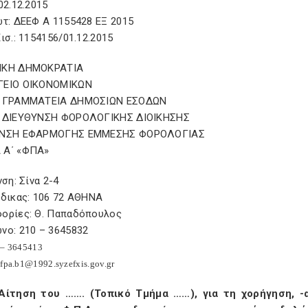
02.12.2015
ωτ: ΔΕΕΦ Α 1155428 ΕΞ 2015
ισ.: 1154156/01.12.2015
ΙΚΗ ΔΗΜΟΚΡΑΤΙΑ
ΓΕΙΟ ΟΙΚΟΝΟΜΙΚΩΝ
Η ΓΡΑΜΜΑΤΕΙΑ ΔΗΜΟΣΙΩΝ ΕΣΟΔΩΝ
 ΔΙΕΥΘΥΝΣΗ ΦΟΡΟΛΟΓΙΚΗΣ ΔΙΟΙΚΗΣΗΣ
ΥΝΣΗ ΕΦΑΡΜΟΓΗΣ ΕΜΜΕΣΗΣ ΦΟΡΟΛΟΓΙΑΣ
 Α΄ «ΦΠΑ»
νση: Σίνα 2-4
ώδικας: 106 72 ΑΘΗΝΑ
ορίες: Θ. Παπαδόπουλος
νο: 210 – 3645832
 – 3645413
fpa
.
b
1@1992.
syzefxis
.
gov
.
gr
Αίτηση του ……. (Τοπικό Τμήμα ……), για τη χορήγηση, 