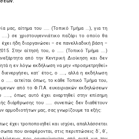
ώσεων.
α μας, αίτημα του …… (Τοπικό Τμήμα ….), για τη
 ……) σε χριστουγεννιάτικο παζάρι το οποίο θα
. έχει ήδη διοργανώσει – σε πανελλαδική βάση –
15. Στην αίτησή του, ο ……. (Τοπικό Τμήμα …..)
ανεξάρτητα από την Κεντρική Διοίκηση και δεν
) ζητά η εν λόγω εκδήλωση να μην «προσμετρηθεί»
διενεργήσει, κατ΄ έτος, ο ……, αλλά η εκδήλωση
 ο ……. αιτείται όπως, το κάθε Τοπικό Τμήμα του,
σόμενων από το Φ.Π.Α. ευκαιριακών εκδηλώσεων
 ……., όπως αυτό έχει αναρτηθεί στην επίσημη
ακής διάρθρωσης του ……. συνεπώς δεν διαθέτουν
ων αρμοδιοτήτων μας, σας γνωρίζουμε τα εξής:
 όπως έχει τροποποιηθεί και ισχύει, απαλλάσσεται
ωπα που αναφέρονται, στις περιπτώσεις δ΄, θ΄,
εκδηλώσεων που οργανώνονται από αυτά για την