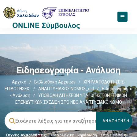
Ειδησεογραφία - Ανάλυση
Αρχική
/
Βιβλιοθήκη Αρχείων
/
ΧΡΗΜΑΤΟΔΟΤΗΣΕΙΣ-
ΕΠΙΔΟΤΗΣΕΙΣ
/
ΑΝΑΠΤΥΞΙΑΚΟΣ ΝΟΜΟΣ_old
/
Ειδησεογραφία
- Ανάλυση
/
ΥΠΟΒΟΛΗ ΑΙΤΗΣΕΩΝ ΥΠΑΓΩΓΗΣ ΤΩΝ ΓΕΝΙΚΩΝ
ΕΠΕΝΔΥΤΙΚΩΝ ΣΧΕΔΙΩΝ ΣΤΟ ΝΕΟ ΑΝΑΠΤΥΞΙΑΚΟ ΝΟΜΟ
Συχνές Αναζητήσεις:
Φορολογικη Ενημέρωση
,
Επιχειρήσεις