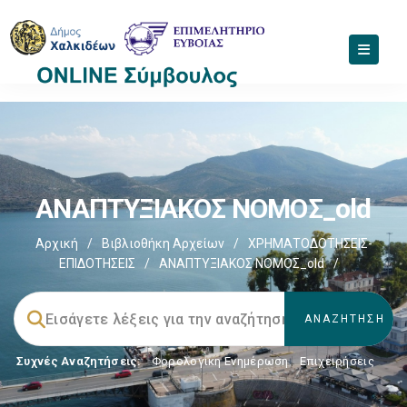
ΑΝΑΠΤΥΞΙΑΚΟΣ ΝΟΜΟΣ_old
Αρχική
/
Βιβλιοθήκη Αρχείων
/
ΧΡΗΜΑΤΟΔΟΤΗΣΕΙΣ-
ΕΠΙΔΟΤΗΣΕΙΣ
/
ΑΝΑΠΤΥΞΙΑΚΟΣ ΝΟΜΟΣ_old
/
Συχνές Αναζητήσεις:
Φορολογικη Ενημέρωση
,
Επιχειρήσεις