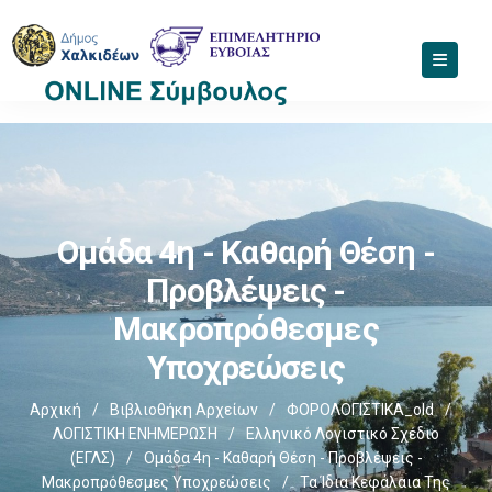
Ομάδα 4η - Καθαρή Θέση -
Προβλέψεις -
Μακροπρόθεσμες
Υποχρεώσεις
Αρχική
/
Βιβλιοθήκη Αρχείων
/
ΦΟΡΟΛΟΓΙΣΤΙΚΑ_old
/
ΛΟΓΙΣΤΙΚΗ ΕΝΗΜΕΡΩΣΗ
/
Ελληνικό Λογιστικό Σχέδιο
(ΕΓΛΣ)
/
Ομάδα 4η - Καθαρή Θέση - Προβλέψεις -
Μακροπρόθεσμες Υποχρεώσεις
/
Τα Ίδια Κεφάλαια Της