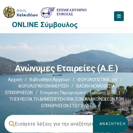
Ανώνυμες Εταιρείες (Α.Ε.)
Αρχική
/
Βιβλιοθήκη Αρχείων
/
ΦΟΡΟΛΟΓΙΣΤΙΚΑ_old
/
ΦΟΡΟΛΟΓΙΚΗ ΕΝΗΜΕΡΩΣΗ
/
ΒΑΣΙΚΗ ΝΟΜΟΘΕΣΙΑ
ΕΠΙΧΕΙΡΗΣΕΩΝ
/
Εταιρείες Περιορισμένης Ευθύνης (Ε.Π.Ε.)
/
ΤΙ ΙΣΧΥΕΙ ΓΙΑ ΤΗ ΔΗΜΟΣΙΕΥΣΗ ΠΡΑΞΕΩΝ ΑΝΑΚΟΙΝΩΣΕΩΝ ΤΩΝ
ΕΠΙΧΕΙΡΗΣΕΩΝ ΣΤΟ Γ.Ε.ΜΗ.