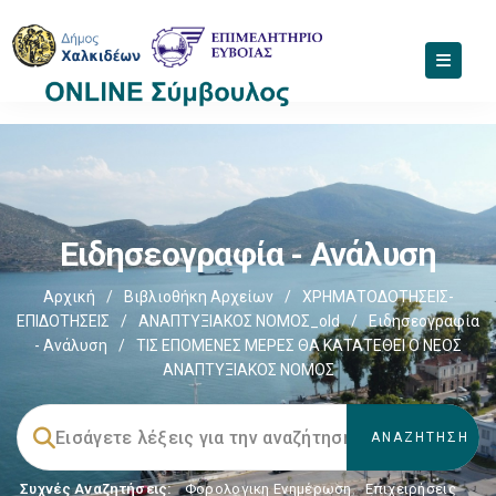
Ειδησεογραφία - Ανάλυση
Αρχική
/
Βιβλιοθήκη Αρχείων
/
ΧΡΗΜΑΤΟΔΟΤΗΣΕΙΣ-
ΕΠΙΔΟΤΗΣΕΙΣ
/
ΑΝΑΠΤΥΞΙΑΚΟΣ ΝΟΜΟΣ_old
/
Ειδησεογραφία
- Ανάλυση
/
ΤΙΣ ΕΠΟΜΕΝΕΣ ΜΕΡΕΣ ΘΑ ΚΑΤΑΤΕΘΕΙ Ο ΝΕΟΣ
ΑΝΑΠΤΥΞΙΑΚΟΣ ΝΟΜΟΣ
Συχνές Αναζητήσεις:
Φορολογικη Ενημέρωση
,
Επιχειρήσεις