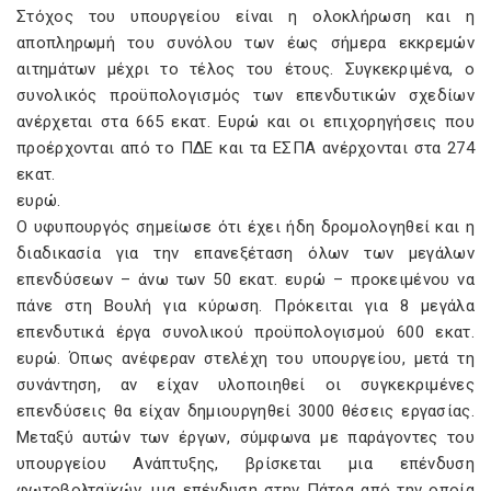
Στόχος του υπουργείου είναι η ολοκλήρωση και η
αποπληρωμή του συνόλου των έως σήμερα εκκρεμών
αιτημάτων μέχρι το τέλος του έτους. Συγκεκριμένα, ο
συνολικός προϋπολογισμός των επενδυτικών σχεδίων
ανέρχεται στα 665 εκατ. Ευρώ και οι επιχορηγήσεις που
προέρχονται από το ΠΔΕ και τα ΕΣΠΑ ανέρχονται στα 274
εκατ.
ευρώ.
Ο υφυπουργός σημείωσε ότι έχει ήδη δρομολογηθεί και η
διαδικασία για την επανεξέταση όλων των μεγάλων
επενδύσεων – άνω των 50 εκατ. ευρώ – προκειμένου να
πάνε στη Βουλή για κύρωση. Πρόκειται για 8 μεγάλα
επενδυτικά έργα συνολικού προϋπολογισμού 600 εκατ.
ευρώ. Όπως ανέφεραν στελέχη του υπουργείου, μετά τη
συνάντηση, αν είχαν υλοποιηθεί οι συγκεκριμένες
επενδύσεις θα είχαν δημιουργηθεί 3000 θέσεις εργασίας.
Μεταξύ αυτών των έργων, σύμφωνα με παράγοντες του
υπουργείου Ανάπτυξης, βρίσκεται μια επένδυση
φωτοβολταϊκών, μια επένδυση στην Πάτρα από την οποία