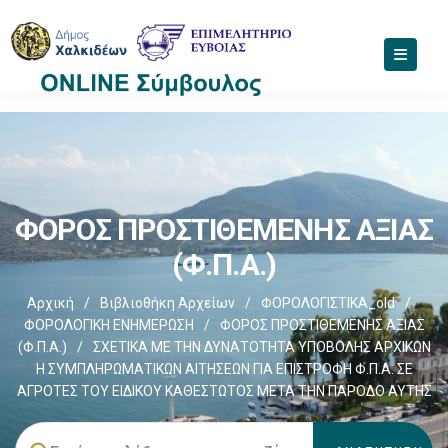
ΦΟΡΟΣ ΠΡΟΣΤΙΘΕΜΕΝΗΣ ΑΞΙΑΣ
(Φ.Π.Α.)
Αρχική
/
Βιβλιοθήκη Αρχείων
/
ΦΟΡΟΛΟΓΙΣΤΙΚΑ_old
/
ΦΟΡΟΛΟΓΙΚΗ ΕΝΗΜΕΡΩΣΗ
/
ΦΟΡΟΣ ΠΡΟΣΤΙΘΕΜΕΝΗΣ ΑΞΙΑΣ
(Φ.Π.Α.)
/
ΣΧΕΤΙΚΑ ΜΕ ΤΗΝ ΔΥΝΑΤΟΤΗΤΑ ΥΠΟΒΟΛΗΣ ΑΡΧΙΚΩΝ
Η ΣΥΜΠΛΗΡΩΜΑΤΙΚΩΝ ΑΙΤΗΣΕΩΝ ΓΙΑ ΕΠΙΣΤΡΟΦΗ Φ.Π.Α. ΣΕ
ΑΓΡΟΤΕΣ ΤΟΥ ΕΙΔΙΚΟΥ ΚΑΘΕΣΤΩΤΟΣ ΜΕΤΑ ΤΗΝ ΠΑΡΟΔΟ ΑΥΤΗΣ