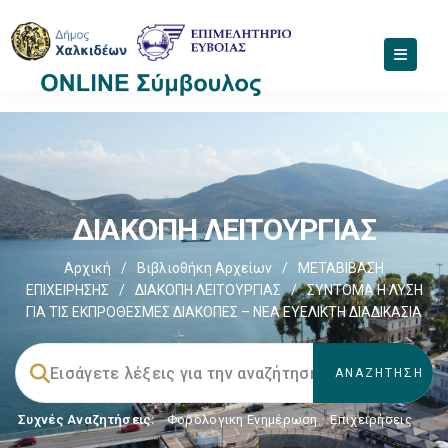
ΔΙΑΚΟΠΗ ΛΕΙΤΟΥΡΓΙΑΣ
Αρχική
/
Βιβλιοθήκη Αρχείων
/
ΜΕΤΑΒΙΒΑΣΗ
ΕΠΙΧΕIΡΗΣΗΣ
/
ΔΙΑΚΟΠΗ ΛΕΙΤΟΥΡΓΙΑΣ
/
ΣΥΝΤΟΜΑ Η ΛΥΣΗ
ΓΙΑ ΤΙΣ ΕΚΠΡΟΘΕΣΜΕΣ ΔΙΑΚΟΠΕΣ – ΝΕΑ ΕΥΕΛΙΚΤΗ ΔΙΑΔΙΚΑΣΙΑ
Συχνές Αναζητήσεις:
Φορολογικη Ενημέρωση
,
Επιχειρήσεις