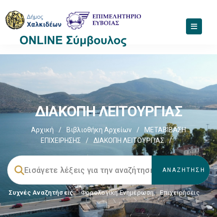
ΔΙΑΚΟΠΗ ΛΕΙΤΟΥΡΓΙΑΣ
Αρχική
/
Βιβλιοθήκη Αρχείων
/
ΜΕΤΑΒΙΒΑΣΗ
ΕΠΙΧΕIΡΗΣΗΣ
/
ΔΙΑΚΟΠΗ ΛΕΙΤΟΥΡΓΙΑΣ
/
Συχνές Αναζητήσεις:
Φορολογικη Ενημέρωση
,
Επιχειρήσεις