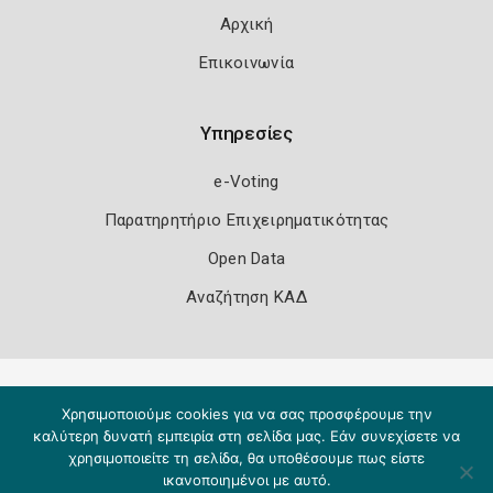
Αρχική
Επικοινωνία
Υπηρεσίες
e-Voting
Παρατηρητήριο Επιχειρηματικότητας
Open Data
Αναζήτηση ΚΑΔ
Πολιτική Ασφάλειας
Όροι Χρήσης
Χρησιμοποιούμε cookies για να σας προσφέρουμε την
Copyright 2026
Knowledge A.E.
καλύτερη δυνατή εμπειρία στη σελίδα μας. Εάν συνεχίσετε να
χρησιμοποιείτε τη σελίδα, θα υποθέσουμε πως είστε
ικανοποιημένοι με αυτό.