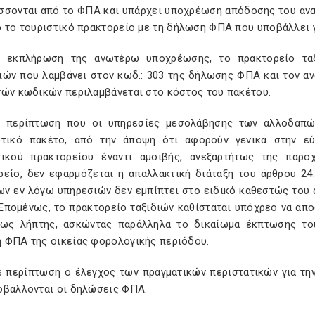
σσονται από το ΦΠΑ και υπάρχει υποχρέωση απόδοσης του αν
ό το τουριστικό πρακτορείο με τη δήλωση ΦΠΑ που υποβάλλει γ
ν εκπλήρωση της ανωτέρω υποχρέωσης, το πρακτορείο ταξ
ιών που λαμβάνει στον κωδ.: 303 της δήλωσης ΦΠΑ και τον α
τών κωδικών περιλαμβάνεται στο κόστος του πακέτου.
την περίπτωση που οι υπηρεσίες μεσολάβησης των αλλοδαπ
ωτικό πακέτο, από την άποψη ότι αφορούν γενικά στην ε
τικού πρακτορείου έναντι αμοιβής, ανεξαρτήτως της παρο
ρείο, δεν εφαρμόζεται η απαλλακτική διάταξη του άρθρου 24
ων εν λόγω υπηρεσιών δεν εμπίπτει στο ειδικό καθεστώς του ά
 Επομένως, το πρακτορείο ταξιδιών καθίσταται υπόχρεο να α
ως λήπτης, ασκώντας παράλληλα το δικαίωμα έκπτωσης το
 ΦΠΑ της οικείας φορολογικής περιόδου.
ε περίπτωση ο έλεγχος των πραγματικών περιστατικών για τη
οβάλλονται οι δηλώσεις ΦΠΑ.