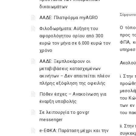
δικαιωμάτων
Σύμφωνα 
ΑΑΔΕ: Πλατφόρμα myAGRO
Ο τόπο
Φιλοδωρήματα: Αύξηση του
προς το
αφορολόγητου ορίου από 300
ΦΠΑ, κ
ευρώ τον μήνα σε 6.000 ευρώ τον
υπηρεσι
χρόνο
ΑΑΔΕ: Ξεμπλοκάρουν οι
Ακολούθ
μεταβιβάσεις κατασχεμένων
ακινήτων – Δεν απαιτείται πλέον
i. Στη
πλήρης εξόφληση της οφειλής
προώθη
μεσολά
Πόθεν έσχες – Ανακοίνωση για
του Κώ
έναρξη υποβολής
των εν
Σε λειτουργία το gov.gr
του πακ
messenger
ii. Στ
e-ΕΦΚΑ: Παράταση μέχρι και την
συγκεκ