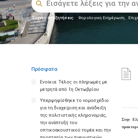
Συχνές Αναζητήσεις:
Φορολογικη Ενημέρωση
,
Επιχ
Πρόσφατα
Ενοίκια: Τέλος οι πληρωμές με
μετρητά από 1η Οκτωβρίου
Υπερψηφίσθηκε το νομοσχέδιο
για τη διαχείριση και ανάδειξη
της πολιτιστικής κληρονομιάς,
Στην Ελ
την ανάπτυξη του
πρακτορε
οπτικοακουστικού τομέα και την
προστασία των πνευματικών