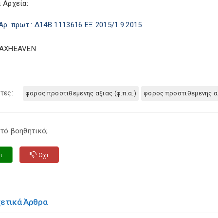
 Αρχεία:
Αρ. πρωτ.: Δ14Β 1113616 ΕΞ 2015/1.9.2015
TAXHEAVEN
τες:
φορος προστιθεμενης αξιας (φ.π.α.)
φορος προστιθεμενης α
τό βοηθητικό;
ι
Οχι
χετικά Άρθρα