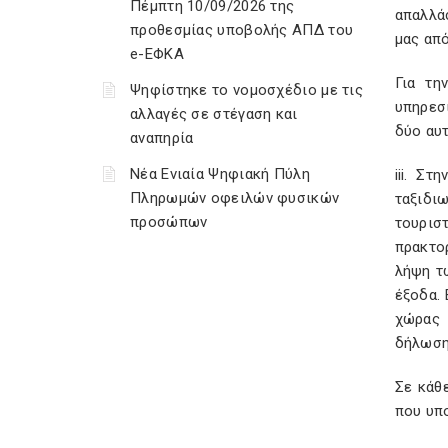
Πέμπτη 10/09/2026 της
απαλλά
προθεσμίας υποβολής ΑΠΔ του
μας απ
e-ΕΦΚΑ
Για τη
Ψηφίστηκε το νομοσχέδιο με τις
υπηρεσ
αλλαγές σε στέγαση και
δύο αυ
αναπηρία
Νέα Ενιαία Ψηφιακή Πύλη
iii. Σ
Πληρωμών οφειλών φυσικών
ταξιδι
προσώπων
τουρισ
πρακτο
λήψη τ
έξοδα.
χώρας 
δήλωση
Σε κάθ
που υπ