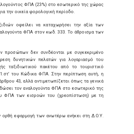
αλογούντος ΦΠΑ (23%) στο εσωτερικό της χώρας
ια την οικεία φορολογική περίοδο.
ιδιών οφείλει να καταχωρήσει την αξία των
ναλογούντα ΦΠΑ στον κωδ. 333. Το άθροισμα των
ών προσώπων δεν συνδέονται με συγκεκριμένο
ύρεση δυνητικών πελατών για λογαριασμό του
χής ταξιδιωτικού πακέτου από το τουριστικό
.1.στ’ του Κώδικα ΦΠΑ. Στην περίπτωση αυτή, η
ρθρου 43, αλλά αντιμετωπίζεται όπως τα γενικά
ποδώσει τον αναλογούντα ΦΠΑ στο εσωτερικό της
υ ΦΠΑ των εισροών του (χρεοπίστωση) με τη
ν ορθή εφαρμογή των ανωτέρω ανήκει στη Δ.Ο.Υ.