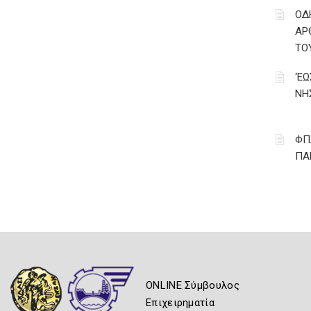
ΟΔ
ΑΡ
ΤΟ
‘Ε
ΝΗ
ΦΠ
ΠΑ
ONLINE Σύμβουλος
Επιχειρηματία