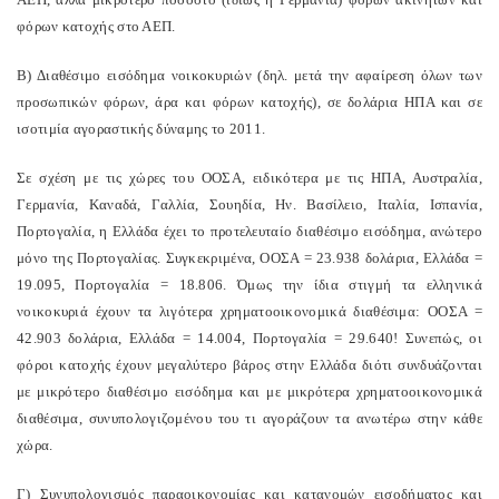
φόρων κατοχής στο ΑΕΠ.
Β) Διαθέσιμο εισόδημα νοικοκυριών (δηλ. μετά την αφαίρεση όλων των
προσωπικών φόρων, άρα και φόρων κατοχής), σε δολάρια ΗΠΑ και σε
ισοτιμία αγοραστικής δύναμης το 2011.
Σε σχέση με τις χώρες του ΟΟΣΑ, ειδικότερα με τις ΗΠΑ, Αυστραλία,
Γερμανία, Καναδά, Γαλλία, Σουηδία, Ην. Βασίλειο, Ιταλία, Ισπανία,
Πορτογαλία, η Ελλάδα έχει το προτελευταίο διαθέσιμο εισόδημα, ανώτερο
μόνο της Πορτογαλίας. Συγκεκριμένα, ΟΟΣΑ = 23.938 δολάρια, Ελλάδα =
19.095, Πορτογαλία = 18.806. Όμως την ίδια στιγμή τα ελληνικά
νοικοκυριά έχουν τα λιγότερα χρηματοοικονομικά διαθέσιμα: ΟΟΣΑ =
42.903 δολάρια, Ελλάδα = 14.004, Πορτογαλία = 29.640! Συνεπώς, οι
φόροι κατοχής έχουν μεγαλύτερο βάρος στην Ελλάδα διότι συνδυάζονται
με μικρότερο διαθέσιμο εισόδημα και με μικρότερα χρηματοοικονομικά
διαθέσιμα, συνυπολογιζομένου του τι αγοράζουν τα ανωτέρω στην κάθε
χώρα.
Γ) Συνυπολογισμός παραοικονομίας και κατανομών εισοδήματος και