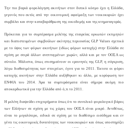
Την πιο βαριά φορολόγηση ακινήτων στον δυτικό κόσμο έχει η Ελλάδα,
γεγονός που εκτός από την οικονομική αφαίμαξη των νοικοκυριών έχει
συμβάλει και στην καταβαράθρωση της οικοδομής και της κτηματαγοράς.
Πρόκειται για το συμπέρασμα μελέτης της εταιρείας ορκωτών εκτιμητών
και διαπιστευμένων συμβούλων ακίνητης περιουσίας GLP Values σχετικά
με το ύψος των φόρων ακινήτων (ιδίως φόρων κατοχής) στην Ελλάδα σε
σχέση με σειρά άλλων ανεπτυγμένων χωρών, αλλά και με τον ΟΟΣΑ ως
σύνολο. Μάλιστα, όπως επισημαίνουν οι ερευνητές της GLP, η σύγκριση,
λόγω διαθεσιμότητας των στοιχείων, έγινε για το 2011. Έκτοτε οι φόροι
κατοχής ακινήτων στην Ελλάδα αυξήθηκαν κι άλλο, με κορύφωση τον
ΕΝΦΙΑ του 2014. Άρα τα συμπεράσματα είναι σήμερα ακόμη πιο
αποκαρδιωτικά για την Ελλάδα από ό,τι το 2011.
Η μελέτη διαψεύδει επιχειρήματα όπως ότι το συνολικό φορολογικό βάρος
των Ελλήνων σε σχέση με τις χώρες του ΟΟΣΑ είναι μικρό. Αντιθέτως,
είναι το μεγαλύτερο, ειδικά σε σχέση με το διαθέσιμο εισόδημα και εν
γένει τις οικονομικές δυνατότητες των νοικοκυριών και όπως υποστηρίζει