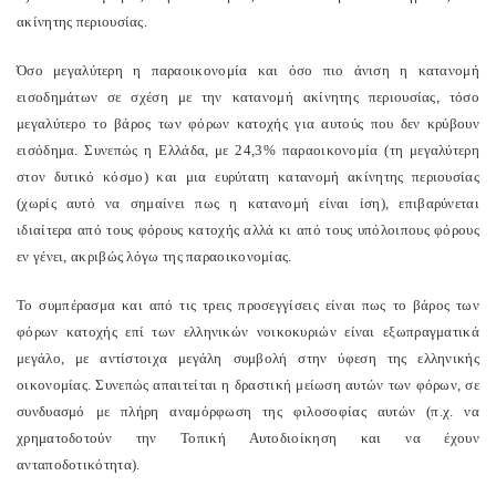
ακίνητης περιουσίας.
Όσο μεγαλύτερη η παραοικονομία και όσο πιο άνιση η κατανομή
εισοδημάτων σε σχέση με την κατανομή ακίνητης περιουσίας, τόσο
μεγαλύτερο το βάρος των φόρων κατοχής για αυτούς που δεν κρύβουν
εισόδημα. Συνεπώς η Ελλάδα, με 24,3% παραοικονομία (τη μεγαλύτερη
στον δυτικό κόσμο) και μια ευρύτατη κατανομή ακίνητης περιουσίας
(χωρίς αυτό να σημαίνει πως η κατανομή είναι ίση), επιβαρύνεται
ιδιαίτερα από τους φόρους κατοχής αλλά κι από τους υπόλοιπους φόρους
εν γένει, ακριβώς λόγω της παραοικονομίας.
Το συμπέρασμα και από τις τρεις προσεγγίσεις είναι πως το βάρος των
φόρων κατοχής επί των ελληνικών νοικοκυριών είναι εξωπραγματικά
μεγάλο, με αντίστοιχα μεγάλη συμβολή στην ύφεση της ελληνικής
οικονομίας. Συνεπώς απαιτείται η δραστική μείωση αυτών των φόρων, σε
συνδυασμό με πλήρη αναμόρφωση της φιλοσοφίας αυτών (π.χ. να
χρηματοδοτούν την Τοπική Αυτοδιοίκηση και να έχουν
ανταποδοτικότητα).