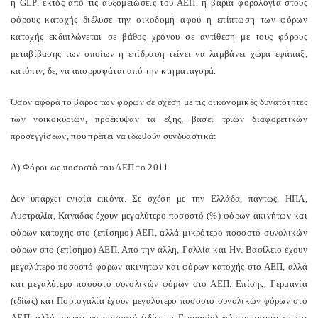
η GLP, εκτός από τις αυξομειώσεις του ΑΕΠ, η βαριά φορολογία στους
φόρους κατοχής διέλυσε την οικοδομή αφού η επίπτωση των φόρων
κατοχής εκδιπλώνεται σε βάθος χρόνου σε αντίθεση με τους φόρους
μεταβίβασης των οποίων η επίδραση τείνει να λαμβάνει χώρα εφάπαξ,
κατόπιν, δε, να απορροφάται από την κτηματαγορά.
Όσον αφορά το βάρος των φόρων σε σχέση με τις οικονομικές δυνατότητες
των νοικοκυριών, προέκυψαν τα εξής, βάσει τριών διαφορετικών
προσεγγίσεων, που πρέπει να ιδωθούν συνδυαστικά:
Α) Φόροι ως ποσοστό του ΑΕΠ το 2011
Δεν υπάρχει ενιαία εικόνα. Σε σχέση με την Ελλάδα, πάντως, ΗΠΑ,
Αυστραλία, Καναδάς έχουν μεγαλύτερο ποσοστό (%) φόρων ακινήτων και
φόρων κατοχής στο (επίσημο) ΑΕΠ, αλλά μικρότερο ποσοστό συνολικών
φόρων στο (επίσημο) ΑΕΠ. Από την άλλη, Γαλλία και Ην. Βασίλειο έχουν
μεγαλύτερο ποσοστό φόρων ακινήτων και φόρων κατοχής στο ΑΕΠ, αλλά
και μεγαλύτερο ποσοστό συνολικών φόρων στο ΑΕΠ. Επίσης, Γερμανία
(ιδίως) και Πορτογαλία έχουν μεγαλύτερο ποσοστό συνολικών φόρων στο
ΑΕΠ, αλλά μικρότερο ποσοστό (ιδίως η Γερμανία) φόρων ακινήτων και