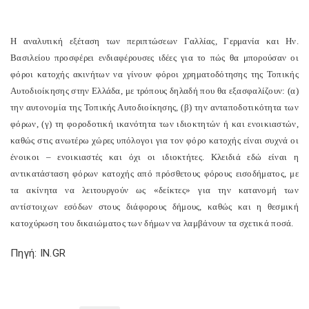
Η αναλυτική εξέταση των περιπτώσεων Γαλλίας, Γερμανία και Ην.
Βασιλείου προσφέρει ενδιαφέρουσες ιδέες για το πώς θα μπορούσαν οι
φόροι κατοχής ακινήτων να γίνουν φόροι χρηματοδότησης της Τοπικής
Αυτοδιοίκησης στην Ελλάδα, με τρόπους δηλαδή που θα εξασφαλίζουν: (α)
την αυτονομία της Τοπικής Αυτοδιοίκησης, (β) την ανταποδοτικότητα των
φόρων, (γ) τη φοροδοτική ικανότητα των ιδιοκτητών ή και ενοικιαστών,
καθώς στις ανωτέρω χώρες υπόλογοι για τον φόρο κατοχής είναι συχνά οι
ένοικοι – ενοικιαστές και όχι οι ιδιοκτήτες. Κλειδιά εδώ είναι η
αντικατάσταση φόρων κατοχής από πρόσθετους φόρους εισοδήματος, με
τα ακίνητα να λειτουργούν ως «δείκτες» για την κατανομή των
αντίστοιχων εσόδων στους διάφορους δήμους, καθώς και η θεσμική
κατοχύρωση του δικαιώματος των δήμων να λαμβάνουν τα σχετικά ποσά.
Πηγή: IN.GR