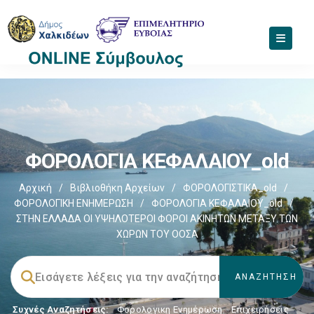
ΦΟΡΟΛΟΓΙΑ ΚΕΦΑΛΑΙΟΥ_old
Αρχική
/
Βιβλιοθήκη Αρχείων
/
ΦΟΡΟΛΟΓΙΣΤΙΚΑ_old
/
ΦΟΡΟΛΟΓΙΚΗ ΕΝΗΜΕΡΩΣΗ
/
ΦΟΡΟΛΟΓΙΑ ΚΕΦΑΛΑΙΟΥ_old
/
ΣΤΗΝ ΕΛΛΑΔΑ ΟΙ ΥΨΗΛΟΤΕΡΟΙ ΦΟΡΟΙ ΑΚΙΝΗΤΩΝ ΜΕΤΑΞΥ ΤΩΝ
ΧΩΡΩΝ ΤΟΥ ΟΟΣΑ
Συχνές Αναζητήσεις:
Φορολογικη Ενημέρωση
,
Επιχειρήσεις