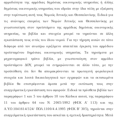
αρμοδιότητα της αρμόδιας δημόσιας οικονομικής υπηρεσίας ή άλλης
δημόσιας οικονομικής υπηρεσίας που εδρεύει στην ίδια πόλη με εξαίρεση
στην περίπτωση αυτή τους Νομούς Αττικής και Θεσσαλονίκης. Ειδικά για
τις ανώνυμες εταιρείες των Νομών Αττικής και Θεσσαλονίκης με
γνωστοποίηση στον προϊστάμενο της αρμόδιας δημόσιας οικονομικής
υπηρεσίας, τα βιβλία και στοιχεία μπορεί να τηρούνται σε άλλη
εγκατάσταση τους εντός του ίδιου νομού. Για την τήρηση αυτών σε τόπο
διάφορο από τον ανωτέρω οριζόμενο απαιτείται έγκριση του αρμόδιου
προϊσταμένου δημόσιας οικονομικής υπηρεσίας. Τα τηρούμενα με
μηχανογραφικό τρόπο βιβλία, με γνωστοποίηση στον αρμόδιο
προϊστάμενο ΔΟΥ, μπορεί να ενημερώνονται σε άλλο τόπο, με την
προϋπόθεση ότι δεν θα απομακρύνονται τα πρωτογενή φορολογικά
στοιχεία και λοιπά δικαιολογητικά των εγγραφών και τα εκτυπωμένα
βιβλία θα επιστρέφονται άμεσα μετά την εκτύπωση τους στην
επαγγελματική εγκατάσταση που αφορούν. Ειδικά τα πρόσθετα βιβλία των
παραγράφων 1 και 5 του άρθρου 10 του Κώδικα αυτού, της παραγράφου
11 του άρθρου 64 του Ν. 2065/1992 (ΦΕΚ Α' 113) και της
Α.Υ.Ο.1041614/324/ ΠΟΛ.1100/4.4.1995 (ΦΕΚ Β' 305), τηρούνται στην
επαγγελματική εγκατάσταση που ασκείται η σχετική δραστηριότητα. Μετά