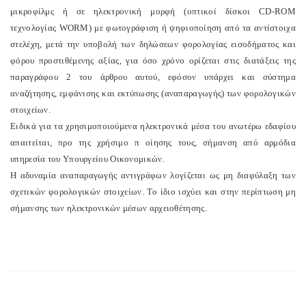
μικροφίλμς ή σε ηλεκτρονική μορφή (οπτικοί δίσκοι CD-ROM
τεχνολογίας WORM) με φωτογράφιση ή ψηφιοποίηση από τα αντίστοιχα
στελέχη, μετά την υποβολή των δηλώσεων φορολογίας εισοδήματος και
φόρου προστιθέμενης αξίας, για όσο χρόνο ορίζεται στις διατάξεις της
παραγράφου 2 του άρθρου αυτού, εφόσον υπάρχει και σύστημα
αναζήτησης, εμφάνισης και εκτύπωσης (αναπαραγωγής) των φορολογικών
στοιχείων.
Ειδικά για τα χρησιμοποιούμενα ηλεκτρονικά μέσα του ανωτέρω εδαφίου
απαιτείται, προ της χρήσιμο π οίησης τους, σήμανση από αρμόδια
υπηρεσία του Υπουργείου Οικονομικών.
Η αδυναμία αναπαραγωγής αντιγράφων λογίζεται ως μη διαφύλαξη των
σχετικών φορολογικών στοιχείων. Το ίδιο ισχύει και στην περίπτωση μη
σήμανσης των ηλεκτρονικών μέσων αρχειοθέτησης.