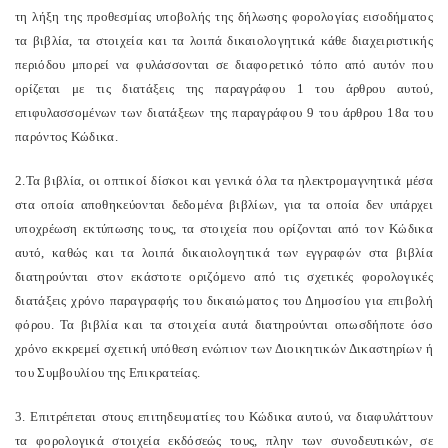
τη λήξη της προθεσμίας υποβολής της δήλωσης φορολογίας εισοδήματος
τα βιβλία, τα στοιχεία και τα λοιπά δικαιολογητικά κάθε διαχειριστικής
περιόδου μπορεί να φυλάσσονται σε διαφορετικό τόπο από αυτόν που
ορίζεται με τις διατάξεις της παραγράφου 1 του άρθρου αυτού,
επιφυλασσομένων των διατάξεων της παραγράφου 9 του άρθρου 18α του
παρόντος Κώδικα.
2.Τα βιβλία, οι οπτικοί δίσκοι και γενικά όλα τα ηλεκτρομαγνητικά μέσα
στα οποία αποθηκεύονται δεδομένα βιβλίων, για τα οποία δεν υπάρχει
υποχρέωση εκτύπωσης τους, τα στοιχεία που ορίζονται από τον Κώδικα
αυτό, καθώς και τα λοιπά δικαιολογητικά των εγγραφών στα βιβλία
διατηρούνται στον εκάστοτε οριζόμενο από τις σχετικές φορολογικές
διατάξεις χρόνο παραγραφής του δικαιώματος του Δημοσίου για επιβολή
φόρου. Τα βιβλία και τα στοιχεία αυτά διατηρούνται οπωσδήποτε όσο
χρόνο εκκρεμεί σχετική υπόθεση ενώπιον των Διοικητικών Δικαστηρίων ή
του Συμβουλίου της Επικρατείας.
3. Επιτρέπεται στους επιτηδευματίες του Κώδικα αυτού, να διαφυλάττουν
τα φορολογικά στοιχεία εκδόσεώς τους, πλην των συνοδευτικών, σε