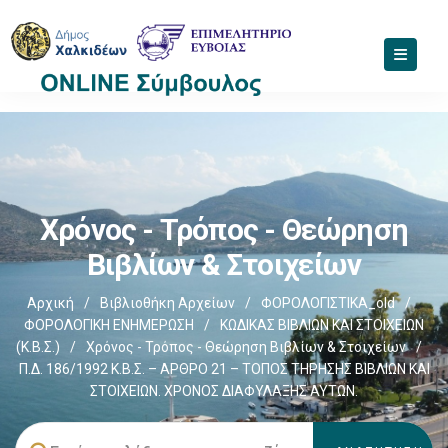
Χρόνος - Τρόπος - Θεώρηση
Βιβλίων & Στοιχείων
Αρχική
/
Βιβλιοθήκη Αρχείων
/
ΦΟΡΟΛΟΓΙΣΤΙΚΑ_old
/
ΦΟΡΟΛΟΓΙΚΗ ΕΝΗΜΕΡΩΣΗ
/
ΚΩΔΙΚΑΣ ΒΙΒΛΙΩΝ ΚΑΙ ΣΤΟΙΧΕΙΩΝ
(Κ.Β.Σ.)
/
Χρόνος - Τρόπος - Θεώρηση Βιβλίων & Στοιχείων
/
Π.Δ. 186/1992 Κ.Β.Σ. – ΑΡΘΡΟ 21 – ΤΟΠΟΣ ΤΗΡΗΣΗΣ ΒΙΒΛΙΩΝ ΚΑΙ
ΣΤΟΙΧΕΙΩΝ. ΧΡΟΝΟΣ ΔΙΑΦΥΛΑΞΗΣ ΑΥΤΩΝ.